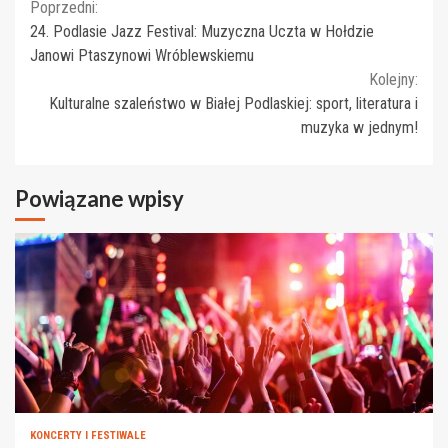
Continue
Poprzedni:
24. Podlasie Jazz Festival: Muzyczna Uczta w Hołdzie
Reading
Janowi Ptaszynowi Wróblewskiemu
Kolejny:
Kulturalne szaleństwo w Białej Podlaskiej: sport, literatura i
muzyka w jednym!
Powiązane wpisy
KONCERTY I FESTIWALE