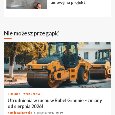
umowę na projekt!
Nie możesz przegapić
REMONTY
WYDARZENIA
Utrudnienia w ruchu w Bubel Grannie – zmiany
od sierpnia 2026!
Kamila Kalinowska
5 sierpnia 2026
19