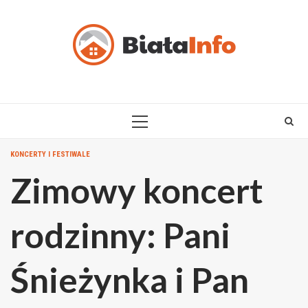
Skip
to
content
PRIMARY
MENU
KONCERTY I FESTIWALE
Zimowy koncert
rodzinny: Pani
Śnieżynka i Pan