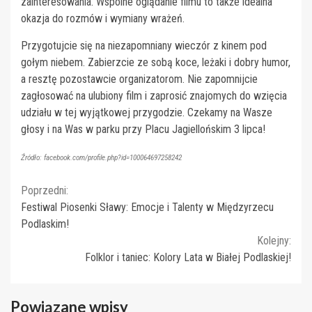
zainteresowania. Wspólne oglądanie filmu to także idealna
okazja do rozmów i wymiany wrażeń.
Przygotujcie się na niezapomniany wieczór z kinem pod
gołym niebem. Zabierzcie ze sobą koce, leżaki i dobry humor,
a resztę pozostawcie organizatorom. Nie zapomnijcie
zagłosować na ulubiony film i zaprosić znajomych do wzięcia
udziału w tej wyjątkowej przygodzie. Czekamy na Wasze
głosy i na Was w parku przy Placu Jagiellońskim 3 lipca!
Źródło: facebook.com/profile.php?id=100064697258242
Continue
Poprzedni:
Festiwal Piosenki Sławy: Emocje i Talenty w Międzyrzecu
Reading
Podlaskim!
Kolejny:
Folklor i taniec: Kolory Lata w Białej Podlaskiej!
Powiązane wpisy