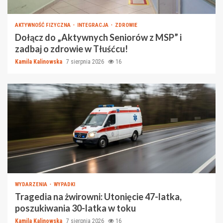
AKTYWNOŚĆ FIZYCZNA
INTEGRACJA
ZDROWIE
Dołącz do „Aktywnych Seniorów z MSP” i
zadbaj o zdrowie w Tłuśćcu!
Kamila Kalinowska
7 sierpnia 2026
16
WYDARZENIA
WYPADKI
Tragedia na żwirowni: Utonięcie 47-latka,
poszukiwania 30-latka w toku
Kamila Kalinowska
7 sierpnia 2026
16