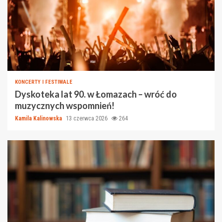
KONCERTY I FESTIWALE
Dyskoteka lat 90. w Łomazach – wróć do
muzycznych wspomnień!
Kamila Kalinowska
13 czerwca 2026
264