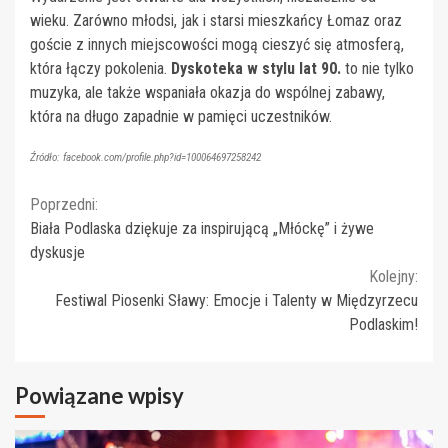
wieku. Zarówno młodsi, jak i starsi mieszkańcy Łomaz oraz
goście z innych miejscowości mogą cieszyć się atmosferą,
która łączy pokolenia.
Dyskoteka w stylu lat 90.
to nie tylko
muzyka, ale także wspaniała okazja do wspólnej zabawy,
która na długo zapadnie w pamięci uczestników.
Źródło: facebook.com/profile.php?id=100064697258242
Continue
Poprzedni:
Biała Podlaska dziękuje za inspirującą „Młóckę” i żywe
Reading
dyskusje
Kolejny:
Festiwal Piosenki Sławy: Emocje i Talenty w Międzyrzecu
Podlaskim!
Powiązane wpisy