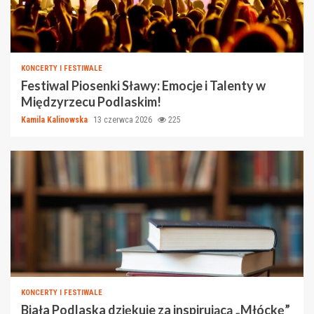
KONCERTY I FESTIWALE
Festiwal Piosenki Sławy: Emocje i Talenty w
Międzyrzecu Podlaskim!
Kamila Kalinowska
13 czerwca 2026
225
KONCERTY I FESTIWALE
Biała Podlaska dziękuje za inspirującą „Młóckę”