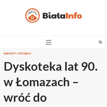
Skip
to
content
PRIMARY
MENU
KONCERTY I FESTIWALE
Dyskoteka lat 90.
w Łomazach –
wróć do