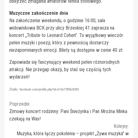
obejrzeć zmagania amatorów tenisa stołowego.
Muzyczne zakończenie dnia
Na zakończenie weekendu, o godzinie 16:00, sala
widowiskowa BCK przy ulicy Brzeskiej 41 zaprasza na
koncert „Tribute to Leonard Cohen”. To wyjątkowy wieczór
pełen muzyki i poezji, który z pewnością dostarczy
niezapomnianych emocji. Bilety są dostępne w cenie 40 zł.
Zapowiada się fascynujący weekend pełen różnorodnych
atrakcji. Nie przegap okazji, by stać się częścią tych
wydarzeń!
Źródło: facebook.com/profile.php?id=61567789624385
Continue
Poprzedni:
Zimowy koncert rodzinny: Pani Śnieżynka i Pan Mroźna Minka
Reading
czekają na Was!
Kolejny:
Muzyka, która łączy pokolenia – projekt „Żywa muzyka” w