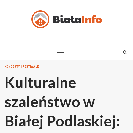
Skip
to
content
PRIMARY
MENU
KONCERTY I FESTIWALE
Kulturalne
szaleństwo w
Białej Podlaskiej: