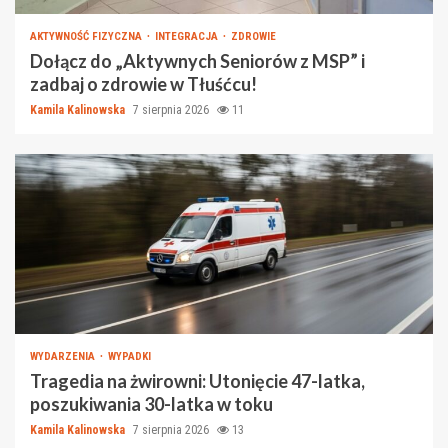
AKTYWNOŚĆ FIZYCZNA
INTEGRACJA
ZDROWIE
Dołącz do „Aktywnych Seniorów z MSP” i
zadbaj o zdrowie w Tłuśćcu!
Kamila Kalinowska
7 sierpnia 2026
11
WYDARZENIA
WYPADKI
Tragedia na żwirowni: Utonięcie 47-latka,
poszukiwania 30-latka w toku
Kamila Kalinowska
7 sierpnia 2026
13