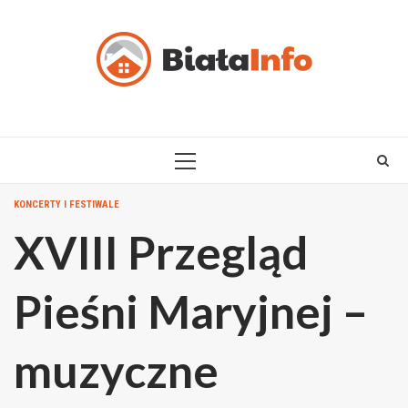
Skip
to
content
PRIMARY
MENU
KONCERTY I FESTIWALE
XVIII Przegląd
Pieśni Maryjnej –
muzyczne