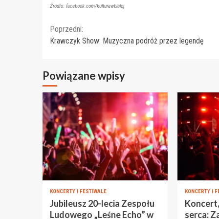
Źródło: facebook.com/kulturawbialej
Continue
Poprzedni:
Krawczyk Show: Muzyczna podróż przez legendę
Reading
Powiązane wpisy
KONCERTY I FESTIWALE
KONCERTY I F
Jubileusz 20-lecia Zespołu
Koncert,
Ludowego „Leśne Echo” w
serca: Z