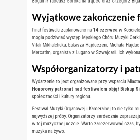
Bogumił Tadeusz Soroka na trąbce oraz Grzegorz Biga
Wyjątkowe zakończenie f
Finał festiwalu zaplanowano na
14 czerwca
w Kościele
mogła podziwiać występ Męskiego Chóru Muzyki Cerkie
Vitali Mikhalchuka, Łukasza Hajduczeni, Michała Hajdu
Mercatim, organistą z Lugano w Szwajcarii. Ich wykonan
Współorganizatorzy i pat
Wydarzenie to jest organizowane przy wsparciu Miasta B
Honorowy patronat nad festiwalem objął Biskup Si
społeczności i kultury regionu.
Festiwal Muzyki Organowej i Kameralnej to nie tylko m
najwyższej próby. Organizatorzy serdecznie zapraszaj
w tej muzycznej uczcie. Warto zarezerwować czas, by 
muzyka na żywo.