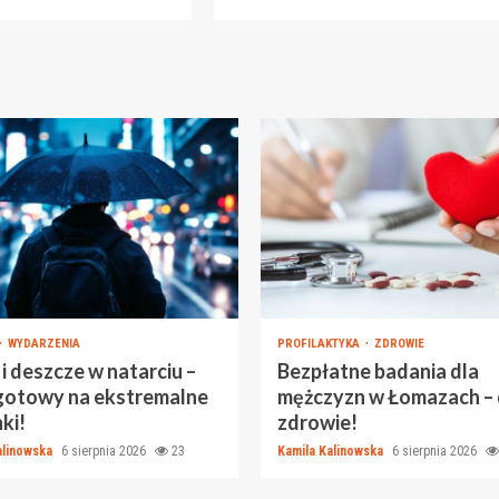
WYDARZENIA
PROFILAKTYKA
ZDROWIE
i deszcze w natarciu –
Bezpłatne badania dla
gotowy na ekstremalne
mężczyzn w Łomazach – 
ki!
zdrowie!
alinowska
6 sierpnia 2026
23
Kamila Kalinowska
6 sierpnia 2026