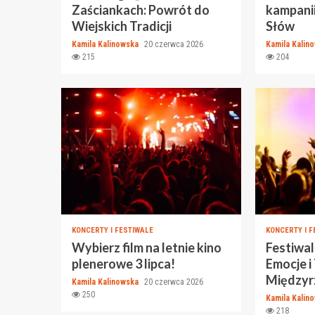
Zaściankach: Powrót do
kampani
Wiejskich Tradicji
Słów
Kamila Kalinowska
20 czerwca 2026
Kamila Kalin
215
204
KONCERTY I FESTIWALE
KONCERTY I F
Wybierz film na letnie kino
Festiwal
plenerowe 3 lipca!
Emocje i
Międzyr
Kamila Kalinowska
20 czerwca 2026
250
Kamila Kalin
218