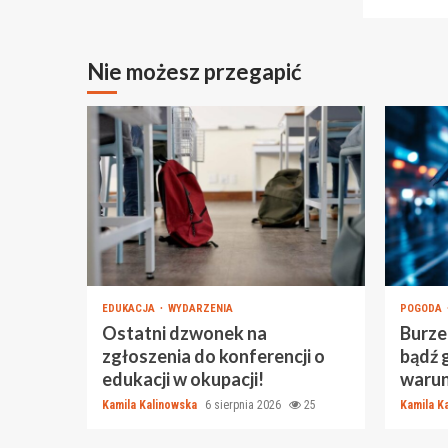
Nie możesz przegapić
EDUKACJA
WYDARZENIA
POGODA
Ostatni dzwonek na
Burze 
zgłoszenia do konferencji o
bądź 
edukacji w okupacji!
warun
Kamila Kalinowska
6 sierpnia 2026
25
Kamila K