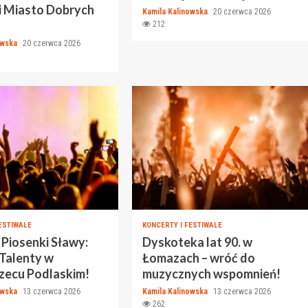
i Miasto Dobrych
Kamila Kalinowska
20 czerwca 2026
212
owska
20 czerwca 2026
ESTIWALE
KONCERTY I FESTIWALE
 Piosenki Sławy:
Dyskoteka lat 90. w
 Talenty w
Łomazach – wróć do
zecu Podlaskim!
muzycznych wspomnień!
owska
13 czerwca 2026
Kamila Kalinowska
13 czerwca 2026
262