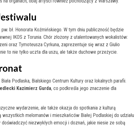
s na organach, obaj artyści również pochodzący z Warszawy.
estiwalu
 pw. bł. Honorata Koźmińskiego. W tym dniu publiczność będzie
wnej IKOS z Torunia. Chór złożony z utalentowanych wokalistów:
czeni oraz Tymoteusza Cyrkuna, zaprezentuje się wraz z Giulio
ie to nie tylko uczta dla uszu, ale także duchowe przeżycie.
ronat
iała Podlaska, Bialskiego Centrum Kultury oraz lokalnych parafii.
edlecki Kazimierz Gurda
, co podkreśla jego znaczenie dla
uzyczne wydarzenie, ale także okazja do spotkania z kulturą
ą wszystkich melomanów i mieszkańców Białej Podlaskiej do udziału
doświadczyć niezwykłych emocji i doznań, jakie niesie ze sobą