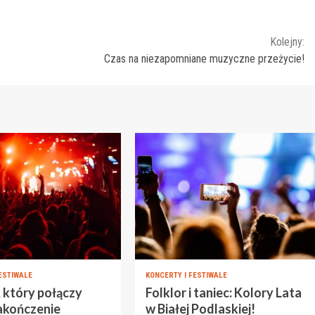
Kolejny:
Czas na niezapomniane muzyczne przeżycie!
ESTIWALE
KONCERTY I FESTIWALE
 który połączy
Folklor i taniec: Kolory Lata
akończenie
w Białej Podlaskiej!