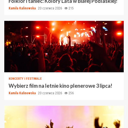
Folklor i taniec: Kolory Lata w Białej Podlaskiej!
Kamila Kalinowska
20 czerwca 2026
215
KONCERTY I FESTIWALE
Wybierz film na letnie kino plenerowe 3 lipca!
Kamila Kalinowska
20 czerwca 2026
256