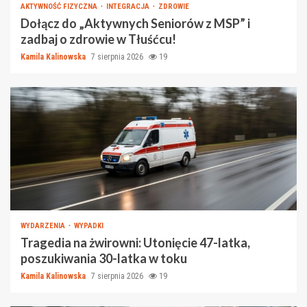
AKTYWNOŚĆ FIZYCZNA
INTEGRACJA
ZDROWIE
Dołącz do „Aktywnych Seniorów z MSP” i
zadbaj o zdrowie w Tłuśćcu!
Kamila Kalinowska
7 sierpnia 2026
19
WYDARZENIA
WYPADKI
Tragedia na żwirowni: Utonięcie 47-latka,
poszukiwania 30-latka w toku
Kamila Kalinowska
7 sierpnia 2026
19