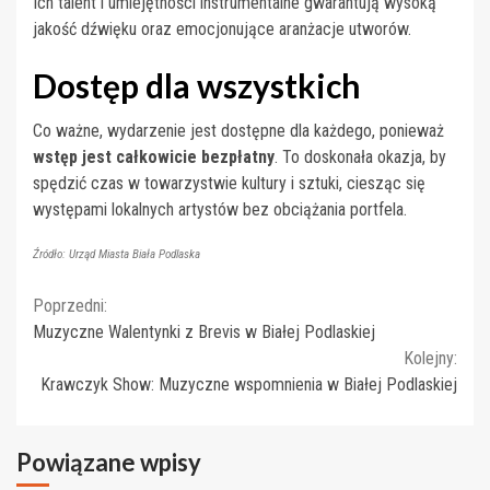
Ich talent i umiejętności instrumentalne gwarantują wysoką
jakość dźwięku oraz emocjonujące aranżacje utworów.
Dostęp dla wszystkich
Co ważne, wydarzenie jest dostępne dla każdego, ponieważ
wstęp jest całkowicie bezpłatny
. To doskonała okazja, by
spędzić czas w towarzystwie kultury i sztuki, ciesząc się
występami lokalnych artystów bez obciążania portfela.
Źródło: Urząd Miasta Biała Podlaska
Continue
Poprzedni:
Muzyczne Walentynki z Brevis w Białej Podlaskiej
Reading
Kolejny:
Krawczyk Show: Muzyczne wspomnienia w Białej Podlaskiej
Powiązane wpisy