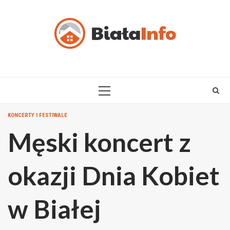
Skip
to
content
PRIMARY
MENU
KONCERTY I FESTIWALE
Męski koncert z
okazji Dnia Kobiet
w Białej