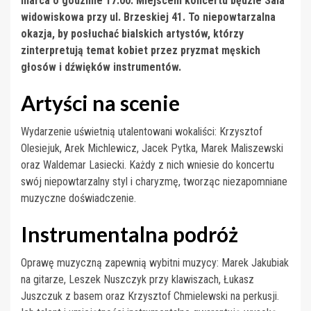
marca o godzinie 17:00. Miejscem koncertu będzie Sala
widowiskowa przy ul. Brzeskiej 41. To niepowtarzalna
okazja, by posłuchać bialskich artystów, którzy
zinterpretują temat kobiet przez pryzmat męskich
głosów i dźwięków instrumentów.
Artyści na scenie
Wydarzenie uświetnią utalentowani wokaliści: Krzysztof
Olesiejuk, Arek Michlewicz, Jacek Pytka, Marek Maliszewski
oraz Waldemar Lasiecki. Każdy z nich wniesie do koncertu
swój niepowtarzalny styl i charyzmę, tworząc niezapomniane
muzyczne doświadczenie.
Instrumentalna podróż
Oprawę muzyczną zapewnią wybitni muzycy: Marek Jakubiak
na gitarze, Leszek Nuszczyk przy klawiszach, Łukasz
Juszczuk z basem oraz Krzysztof Chmielewski na perkusji.