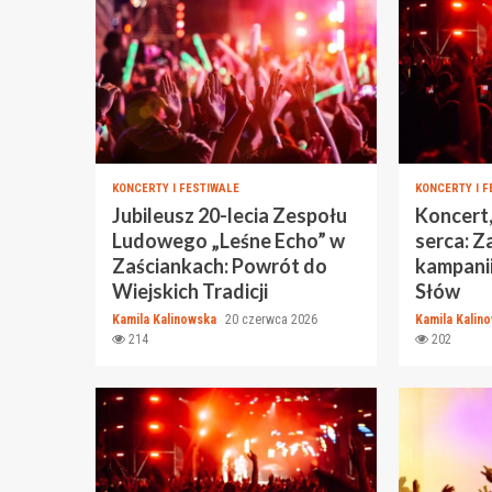
KONCERTY I FESTIWALE
KONCERTY I F
Jubileusz 20-lecia Zespołu
Koncert,
Ludowego „Leśne Echo” w
serca: Z
Zaściankach: Powrót do
kampani
Wiejskich Tradicji
Słów
Kamila Kalinowska
20 czerwca 2026
Kamila Kalin
214
202