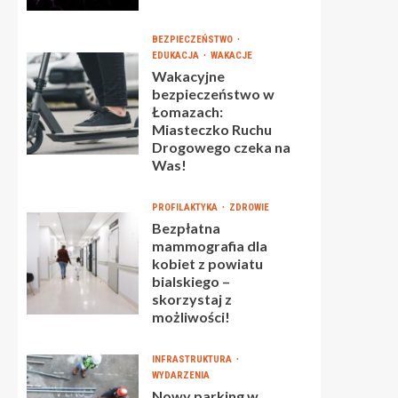
BEZPIECZEŃSTWO
EDUKACJA
WAKACJE
Wakacyjne
bezpieczeństwo w
Łomazach:
Miasteczko Ruchu
Drogowego czeka na
Was!
PROFILAKTYKA
ZDROWIE
Bezpłatna
mammografia dla
kobiet z powiatu
bialskiego –
skorzystaj z
możliwości!
INFRASTRUKTURA
WYDARZENIA
Nowy parking w