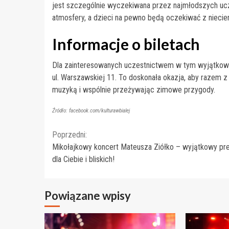
jest szczególnie wyczekiwana przez najmłodszych uc
atmosfery, a dzieci na pewno będą oczekiwać z niecierp
Informacje o biletach
Dla zainteresowanych uczestnictwem w tym wyjątkowym
ul. Warszawskiej 11. To doskonała okazja, aby razem 
muzyką i wspólnie przeżywając zimowe przygody.
Źródło: facebook.com/kulturawbialej
Continue
Poprzedni:
Mikołajkowy koncert Mateusza Ziółko – wyjątkowy pr
Reading
dla Ciebie i bliskich!
Powiązane wpisy