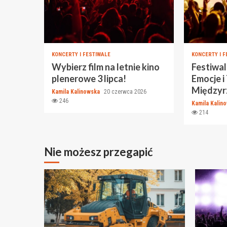
KONCERTY I FESTIWALE
KONCERTY I F
Wybierz film na letnie kino
Festiwal
plenerowe 3 lipca!
Emocje i
Międzyr
Kamila Kalinowska
20 czerwca 2026
246
Kamila Kalin
214
Nie możesz przegapić