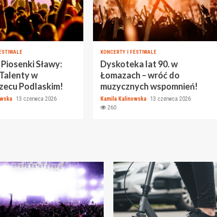
ESTIWALE
KONCERTY I FESTIWALE
 Piosenki Sławy:
Dyskoteka lat 90. w
 Talenty w
Łomazach – wróć do
zecu Podlaskim!
muzycznych wspomnień!
owska
13 czerwca 2026
Kamila Kalinowska
13 czerwca 2026
260