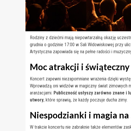
Rodziny z dziećmi mają niepowtarzalną okazję uczes
grudnia o godzinie 17:00 w Sali Widowiskowej przy ul
Artystyczna zapowiada się na pełne radości i muzyczny
Moc atrakcji i świąteczny
Koncert zapewni niezapomniane wrażenia dzięki występ
Wprowadzą oni widzów w magiczny świat zimowych me
aranżacjami.
Publiczność usłyszy zarówno znane i l
utwory
, które sprawią, że każdy poczuje ducha zimy.
Niespodzianki i magia na
W trakcie koncertu nie zabraknie także elementów zas