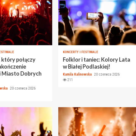
ESTIWALE
KONCERTY I FESTIWALE
 który połączy
Folklor i taniec: Kolory Lata
akończenie
w Białej Podlaskiej!
i Miasto Dobrych
Kamila Kalinowska
20 czerwca 2026
211
owska
20 czerwca 2026