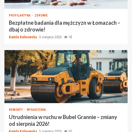
PROFILAKTYKA
ZDROWIE
Bezpłatne badania dla mężczyzn w Łomazach –
dbaj o zdrowie!
Kamila Kalinowska
6 sierpnia 2026
18
REMONTY
WYDARZENIA
Utrudnienia w ruchu w Bubel Grannie – zmiany
od sierpnia 2026!
Kamila Kalinowska
5 sierpnia 2026
30