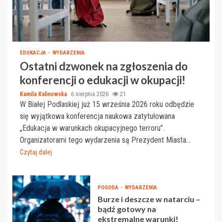
EDUKACJA
WYDARZENIA
Ostatni dzwonek na zgłoszenia do
konferencji o edukacji w okupacji!
Kamila Kalinowska
6 sierpnia 2026
21
W Białej Podlaskiej już 15 września 2026 roku odbędzie
się wyjątkowa konferencja naukowa zatytułowana
„Edukacja w warunkach okupacyjnego terroru”.
Organizatorami tego wydarzenia są Prezydent Miasta...
Czytaj dalej
POGODA
WYDARZENIA
Burze i deszcze w natarciu –
bądź gotowy na
ekstremalne warunki!