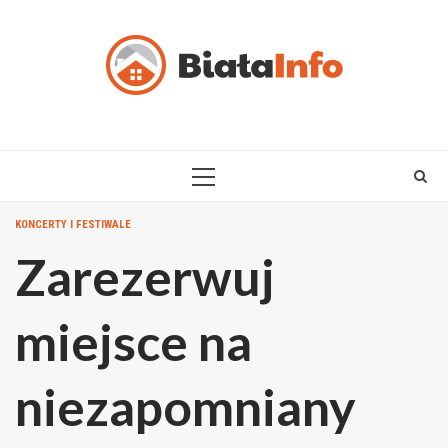
Skip
to
content
PRIMARY
MENU
KONCERTY I FESTIWALE
Zarezerwuj
miejsce na
niezapomniany