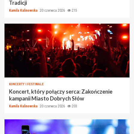
Tradicji
Kamila Kalinowska
20 czerwca 2026
215
KONCERTY I FESTIWALE
Koncert, który połączy serca: Zakończenie
kampanii Miasto Dobrych Słów
Kamila Kalinowska
20 czerwca 2026
203