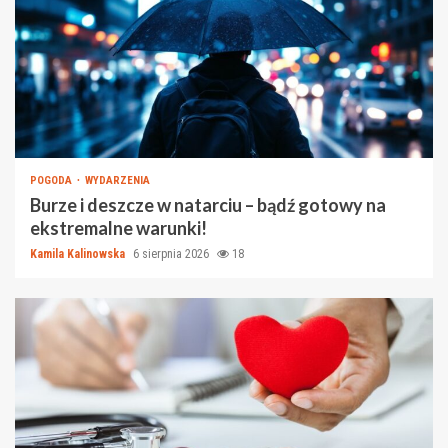
POGODA
WYDARZENIA
Burze i deszcze w natarciu – bądź gotowy na
ekstremalne warunki!
Kamila Kalinowska
6 sierpnia 2026
18