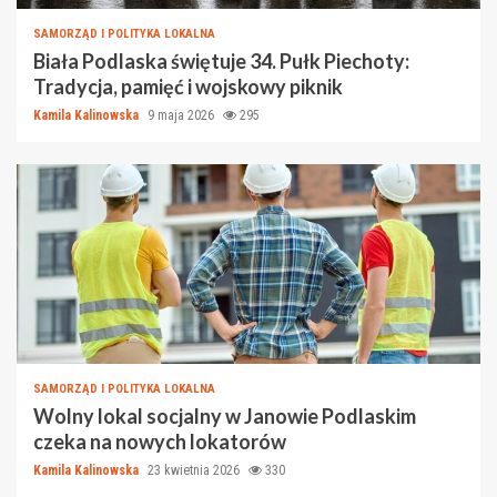
SAMORZĄD I POLITYKA LOKALNA
Biała Podlaska świętuje 34. Pułk Piechoty:
Tradycja, pamięć i wojskowy piknik
Kamila Kalinowska
9 maja 2026
295
SAMORZĄD I POLITYKA LOKALNA
Wolny lokal socjalny w Janowie Podlaskim
czeka na nowych lokatorów
Kamila Kalinowska
23 kwietnia 2026
330