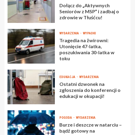
Dołącz do „Aktywnych
Seniorów z MSP” i zadbaj o
zdrowie w Tłuśćcu!
WYDARZENIA
WYPADKI
Tragedia na żwirowni:
Utonięcie 47-latka,
poszukiwania 30-latka w
toku
EDUKACJA
WYDARZENIA
Ostatni dzwonek na
zgłoszenia do konferencji o
edukacji w okupacji!
POGODA
WYDARZENIA
Burze i deszcze w natarciu –
bądź gotowy na