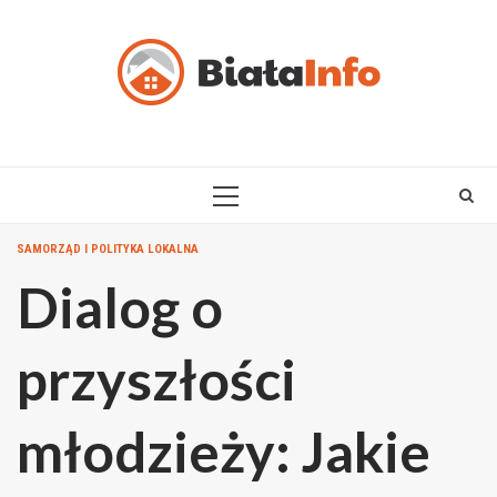
Skip
to
content
PRIMARY
MENU
SAMORZĄD I POLITYKA LOKALNA
Dialog o
przyszłości
młodzieży: Jakie