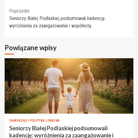
Continue
Poprzedni:
Seniorzy Białej Podlaskiej podsumowali kadencję:
Reading
wyróżnienia za zaangażowanie i wspólnotę
Powiązane wpisy
SAMORZĄD I POLITYKA LOKALNA
Seniorzy Białej Podlaskiej podsumowali
kadencję: wyróżnienia za zaangażowanie i