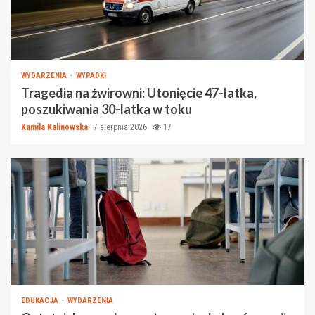
WYDARZENIA
WYPADKI
Tragedia na żwirowni: Utonięcie 47-latka,
poszukiwania 30-latka w toku
Kamila Kalinowska
7 sierpnia 2026
17
EDUKACJA
WYDARZENIA