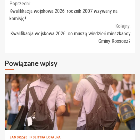
Continue
Poprzedni:
Kwalifikacja wojskowa 2026: rocznik 2007 wzywany na
Reading
komisję!
Kolejny:
Kwalifikacja wojskowa 2026: co muszą wiedzieć mieszkańcy
Gminy Rossosz?
Powiązane wpisy
SAMORZĄD I POLITYKA LOKALNA