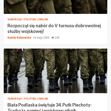
SAMORZĄD I POLITYKA LOKALNA
Rozpoczął się nabór do V turnusu dobrowolnej
służby wojskowej!
Kamila Kalinowska
16 maja 2026
243
SAMORZĄD I POLITYKA LOKALNA
Biała Podlaska świętuje 34. Pułk Piechoty:
Tradycja, pamięć i wojskowy piknik