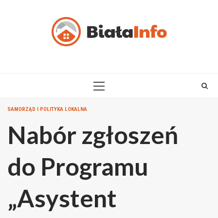
Skip
to
content
PRIMARY
MENU
SAMORZĄD I POLITYKA LOKALNA
Nabór zgłoszeń
do Programu
„Asystent