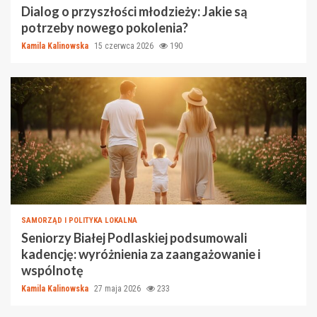
Dialog o przyszłości młodzieży: Jakie są
potrzeby nowego pokolenia?
Kamila Kalinowska
15 czerwca 2026
190
SAMORZĄD I POLITYKA LOKALNA
Seniorzy Białej Podlaskiej podsumowali
kadencję: wyróżnienia za zaangażowanie i
wspólnotę
Kamila Kalinowska
27 maja 2026
233