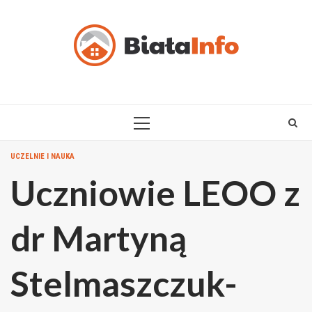
Skip
to
content
PRIMARY
MENU
UCZELNIE I NAUKA
Uczniowie LEOO z
dr Martyną
Stelmaszczuk-