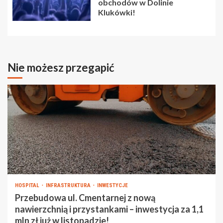
obchodów w Dolinie
Klukówki!
Nie możesz przegapić
HOSPITAL
INFRASTRUKTURA
INWESTYCJE
Przebudowa ul. Cmentarnej z nową
nawierzchnią i przystankami – inwestycja za 1,1
mln zł już w listopadzie!