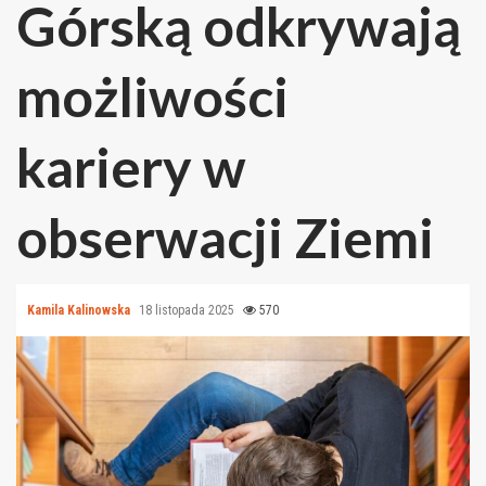
Górską odkrywają
możliwości
kariery w
obserwacji Ziemi
Kamila Kalinowska
18 listopada 2025
570