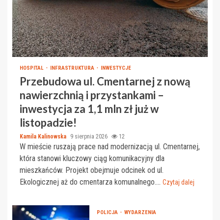
HOSPITAL
INFRASTRUKTURA
INWESTYCJE
Przebudowa ul. Cmentarnej z nową
nawierzchnią i przystankami –
inwestycja za 1,1 mln zł już w
listopadzie!
Kamila Kalinowska
9 sierpnia 2026
12
W mieście ruszają prace nad modernizacją ul. Cmentarnej,
która stanowi kluczowy ciąg komunikacyjny dla
mieszkańców. Projekt obejmuje odcinek od ul.
Ekologicznej aż do cmentarza komunalnego....
Czytaj dalej
POLICJA
WYDARZENIA