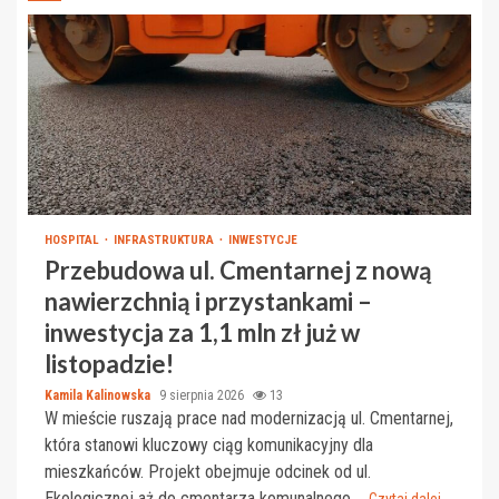
HOSPITAL
INFRASTRUKTURA
INWESTYCJE
Przebudowa ul. Cmentarnej z nową
nawierzchnią i przystankami –
inwestycja za 1,1 mln zł już w
listopadzie!
Kamila Kalinowska
9 sierpnia 2026
13
W mieście ruszają prace nad modernizacją ul. Cmentarnej,
która stanowi kluczowy ciąg komunikacyjny dla
mieszkańców. Projekt obejmuje odcinek od ul.
Ekologicznej aż do cmentarza komunalnego....
Czytaj dalej