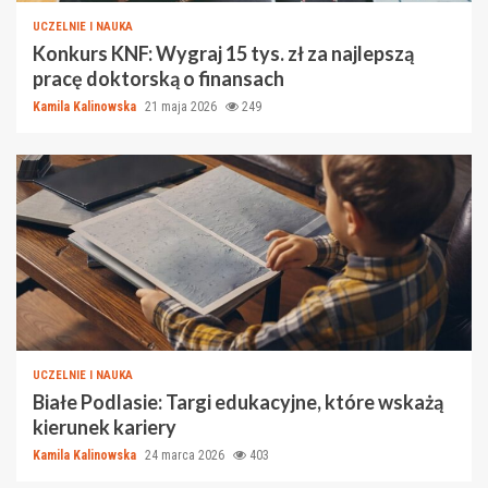
UCZELNIE I NAUKA
Konkurs KNF: Wygraj 15 tys. zł za najlepszą
pracę doktorską o finansach
Kamila Kalinowska
21 maja 2026
249
UCZELNIE I NAUKA
Białe Podlasie: Targi edukacyjne, które wskażą
kierunek kariery
Kamila Kalinowska
24 marca 2026
403