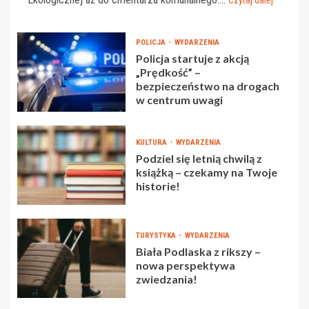
POLICJA
WYDARZENIA
Policja startuje z akcją
„Prędkość” –
bezpieczeństwo na drogach
w centrum uwagi
KULTURA
WYDARZENIA
Podziel się letnią chwilą z
książką – czekamy na Twoje
historie!
TURYSTYKA
WYDARZENIA
Biała Podlaska z rikszy –
nowa perspektywa
zwiedzania!