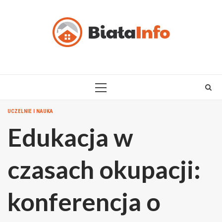
Skip
to
content
PRIMARY
MENU
UCZELNIE I NAUKA
Edukacja w
czasach okupacji:
konferencja o