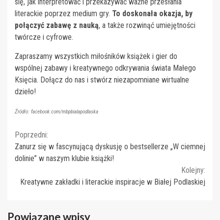
się, jak interpretować i przekazywać ważne przesłania
literackie poprzez medium gry.
To doskonała okazja, by
połączyć zabawę z nauką
, a także rozwinąć umiejętności
twórcze i cyfrowe.
Zapraszamy wszystkich miłośników książek i gier do
wspólnej zabawy i kreatywnego odkrywania świata Małego
Księcia. Dołącz do nas i stwórz niezapomniane wirtualne
dzieło!
Źródło: facebook.com/mbpbialapodlaska
Continue
Poprzedni:
Zanurz się w fascynującą dyskusję o bestsellerze „W ciemnej
Reading
dolinie” w naszym klubie książki!
Kolejny:
Kreatywne zakładki i literackie inspiracje w Białej Podlaskiej
Powiązane wpisy