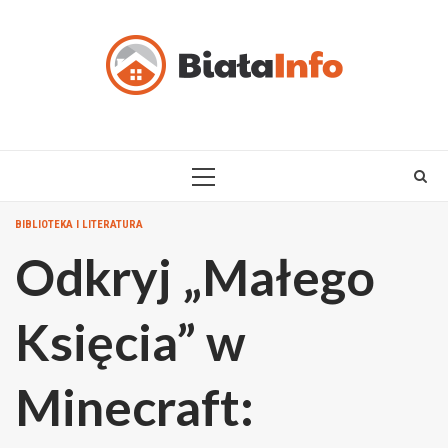
Skip
to
content
PRIMARY
MENU
BIBLIOTEKA I LITERATURA
Odkryj „Małego
Księcia” w
Minecraft: