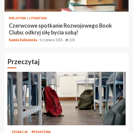
BIBLIOTEKA I LITERATURA
Czerwcowe spotkanie Rozwojowego Book
Clubu: odkryj siłę bycia sobą!
Kamila Kalinowska
9 czerwca 2026
228
Przeczytaj
EDUKACJA
WYDARZENIA