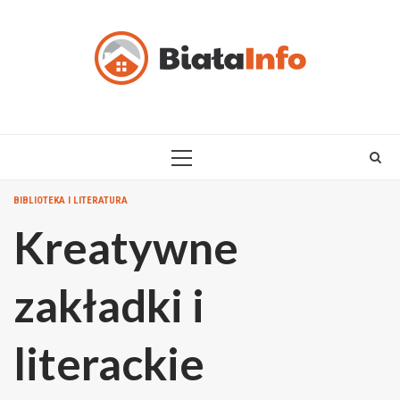
Skip
to
content
PRIMARY
MENU
BIBLIOTEKA I LITERATURA
Kreatywne
zakładki i
literackie