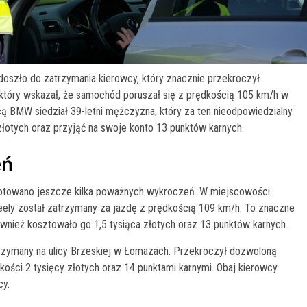
 doszło do zatrzymania kierowcy, który znacznie przekroczył
 który wskazał, że samochód poruszał się z prędkością 105 km/h w
ą BMW siedział 39-letni mężczyzna, który za ten nieodpowiedzialny
złotych oraz przyjąć na swoje konto 13 punktów karnych.
eń
otowano jeszcze kilka poważnych wykroczeń. W miejscowości
Geely został zatrzymany za jazdę z prędkością 109 km/h. To znaczne
ież kosztowało go 1,5 tysiąca złotych oraz 13 punktów karnych.
trzymany na ulicy Brzeskiej w Łomazach. Przekroczył dozwoloną
ści 2 tysięcy złotych oraz 14 punktami karnymi. Obaj kierowcy
cy.