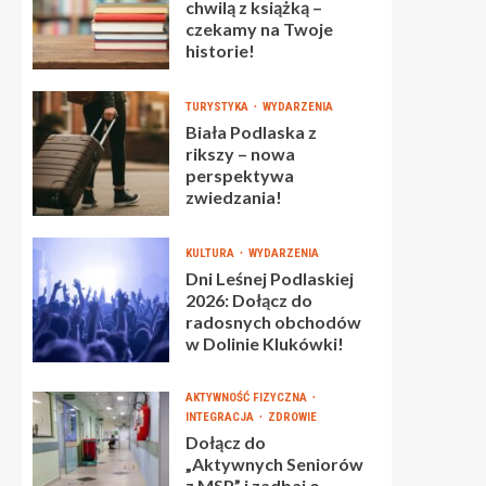
chwilą z książką –
czekamy na Twoje
historie!
TURYSTYKA
WYDARZENIA
Biała Podlaska z
rikszy – nowa
perspektywa
zwiedzania!
KULTURA
WYDARZENIA
Dni Leśnej Podlaskiej
2026: Dołącz do
radosnych obchodów
w Dolinie Klukówki!
AKTYWNOŚĆ FIZYCZNA
INTEGRACJA
ZDROWIE
Dołącz do
„Aktywnych Seniorów
z MSP” i zadbaj o