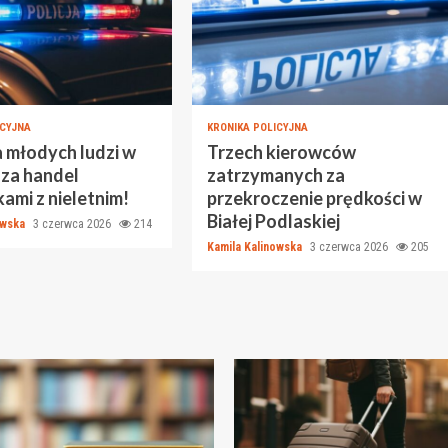
ICYJNA
KRONIKA POLICYJNA
 młodych ludzi w
Trzech kierowców
 za handel
zatrzymanych za
ami z nieletnim!
przekroczenie prędkości w
Białej Podlaskiej
owska
3 czerwca 2026
214
Kamila Kalinowska
3 czerwca 2026
205