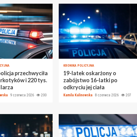
ICYJNA
KRONIKA POLICYJNA
policja przechwyciła
19-latek oskarżony o
arkotyków i 220 tys.
zabójstwo 16-latki po
dlarza
odkryciu jej ciała
owska
9 czerwca 2026
200
Kamila Kalinowska
8 czerwca 2026
207