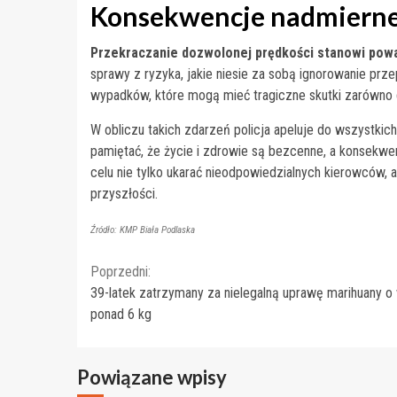
Konsekwencje nadmierne
Przekraczanie dozwolonej prędkości stanowi pow
sprawy z ryzyka, jakie niesie za sobą ignorowanie pr
wypadków, które mogą mieć tragiczne skutki zarówno dl
W obliczu takich zdarzeń policja apeluje do wszystki
pamiętać, że życie i zdrowie są bezcenne, a konsekwe
celu nie tylko ukarać nieodpowiedzialnych kierowców
przyszłości.
Źródło: KMP Biała Podlaska
Continue
Poprzedni:
39-latek zatrzymany za nielegalną uprawę marihuany 
Reading
ponad 6 kg
Powiązane wpisy