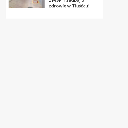
zdrowie w Tłuśćcu!