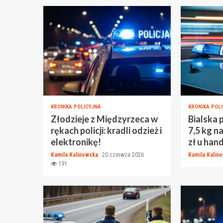
KRONIKA POLICYJNA
KRONIKA POL
Złodzieje z Międzyrzeca w
Bialska 
rękach policji: kradli odzież i
7,5 kg n
elektronikę!
zł u han
Kamila Kalinowska
20 czerwca 2026
Kamila Kalin
191