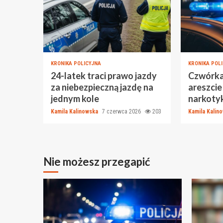
KRONIKA POLICYJNA
KRONIKA POL
24-latek traci prawo jazdy
Czwórka
za niebezpieczną jazdę na
areszcie
jednym kole
narkotyk
Kamila Kalinowska
7 czerwca 2026
203
Kamila Kalin
Nie możesz przegapić