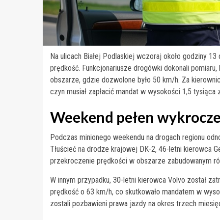
Na ulicach Białej Podlaskiej wczoraj około godziny 13
prędkość. Funkcjonariusze drogówki dokonali pomiaru,
obszarze, gdzie dozwolone było 50 km/h. Za kierownic
czyn musiał zapłacić mandat w wysokości 1,5 tysiąca 
Weekend pełen wykrocz
Podczas minionego weekendu na drogach regionu odn
Tłuścieć na drodze krajowej DK-2, 46-letni kierowca 
przekroczenie prędkości w obszarze zabudowanym równ
W innym przypadku, 30-letni kierowca Volvo został za
prędkość o 63 km/h, co skutkowało mandatem w wysoko
zostali pozbawieni prawa jazdy na okres trzech miesię