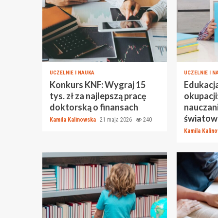
UCZELNIE I NAUKA
UCZELNIE I N
Konkurs KNF: Wygraj 15
Edukacj
tys. zł za najlepszą pracę
okupacji
doktorską o finansach
nauczani
światow
Kamila Kalinowska
21 maja 2026
240
Kamila Kalin