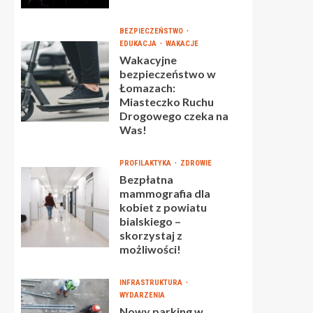
BEZPIECZEŃSTWO
EDUKACJA
WAKACJE
Wakacyjne
bezpieczeństwo w
Łomazach:
Miasteczko Ruchu
Drogowego czeka na
Was!
PROFILAKTYKA
ZDROWIE
Bezpłatna
mammografia dla
kobiet z powiatu
bialskiego –
skorzystaj z
możliwości!
INFRASTRUKTURA
WYDARZENIA
Nowy parking w