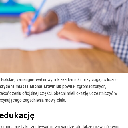
Bialskiej zainaugurował nowy rok akademicki, przyciągając liczne
ezydent miasta Michał Litwiniuk
powitał zgromadzonych,
kończeniu oficjalnej części, obecni mieli okazję uczestniczyć w
ascynującego zagadnienia mowy ciała.
 edukację
zy mogą nie tylko zdobywać nową wiedzę, ale także rozwijać swoje