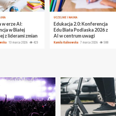
AUKA
UCZELNIE I NAUKA
 w erze AI:
Edukacja 2.0: Konferencja
cja w Białej
Edu Biała Podlaska 2026 z
ej z liderami zmian
AI w centrum uwagi
owska
13 marca 2026
423
Kamila Kalinowska
7 marca 2026
588