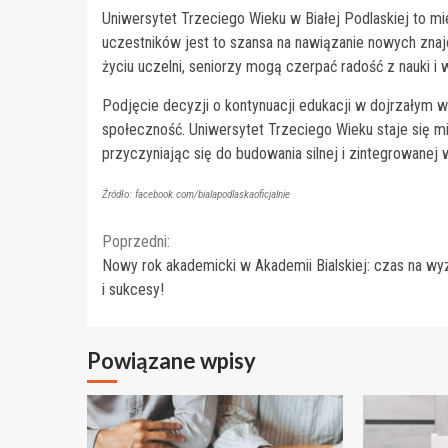
Uniwersytet Trzeciego Wieku w Białej Podlaskiej to mie
uczestników jest to szansa na nawiązanie nowych zn
życiu uczelni, seniorzy mogą czerpać radość z nauki i
Podjęcie decyzji o kontynuacji edukacji w dojrzałym wie
społeczność. Uniwersytet Trzeciego Wieku staje się mi
przyczyniając się do budowania silnej i zintegrowanej 
Źródło: facebook.com/bialapodlaskaoficjalnie
Continue
Poprzedni:
Nowy rok akademicki w Akademii Bialskiej: czas na wy
Reading
i sukcesy!
Powiązane wpisy