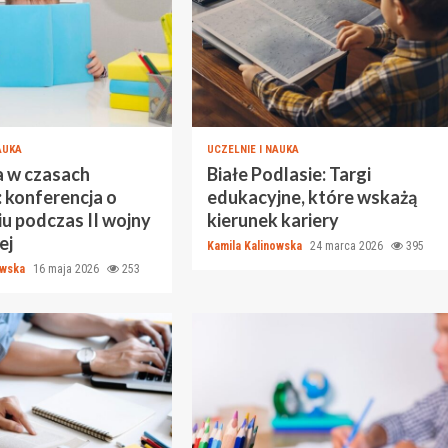
AUKA
UCZELNIE I NAUKA
a w czasach
Białe Podlasie: Targi
: konferencja o
edukacyjne, które wskażą
u podczas II wojny
kierunek kariery
ej
Kamila Kalinowska
24 marca 2026
395
owska
16 maja 2026
253