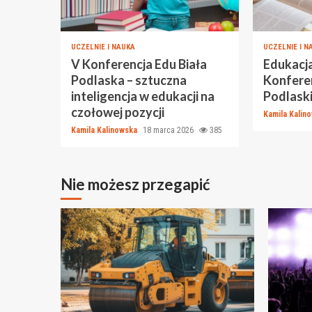
UCZELNIE I NAUKA
UCZELNIE I N
V Konferencja Edu Biała
Edukacja
Podlaska – sztuczna
Konferen
inteligencja w edukacji na
Podlaski
czołowej pozycji
Kamila Kalin
Kamila Kalinowska
18 marca 2026
385
Nie możesz przegapić