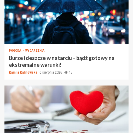
POGODA
WYDARZENIA
Burze i deszcze w natarciu – bądź gotowy na
ekstremalne warunki!
Kamila Kalinowska
6 sierpnia 2026
15