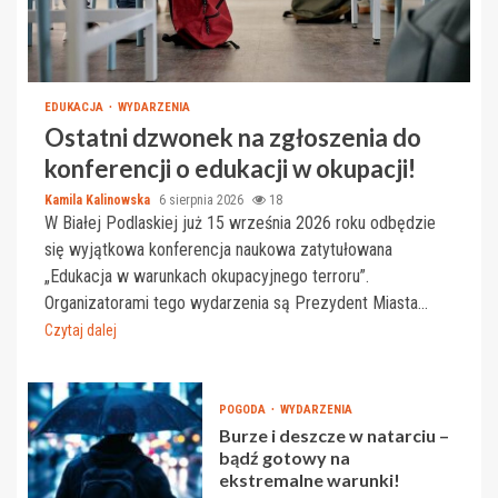
EDUKACJA
WYDARZENIA
Ostatni dzwonek na zgłoszenia do
konferencji o edukacji w okupacji!
Kamila Kalinowska
6 sierpnia 2026
18
W Białej Podlaskiej już 15 września 2026 roku odbędzie
się wyjątkowa konferencja naukowa zatytułowana
„Edukacja w warunkach okupacyjnego terroru”.
Organizatorami tego wydarzenia są Prezydent Miasta...
Czytaj dalej
POGODA
WYDARZENIA
Burze i deszcze w natarciu –
bądź gotowy na
ekstremalne warunki!