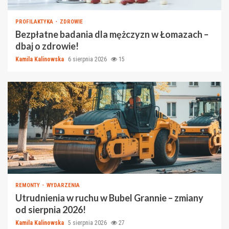
PROFILAKTYKA
ZDROWIE
Bezpłatne badania dla mężczyzn w Łomazach –
dbaj o zdrowie!
Kamila Kalinowska
6 sierpnia 2026
15
REMONTY
WYDARZENIA
Utrudnienia w ruchu w Bubel Grannie – zmiany
od sierpnia 2026!
Kamila Kalinowska
5 sierpnia 2026
27