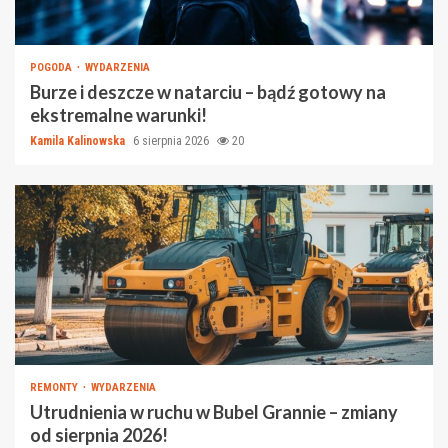
POGODA
WYDARZENIA
Burze i deszcze w natarciu – bądź gotowy na
ekstremalne warunki!
Kamila Kalinowska
6 sierpnia 2026
20
REMONTY
WYDARZENIA
Utrudnienia w ruchu w Bubel Grannie – zmiany
od sierpnia 2026!