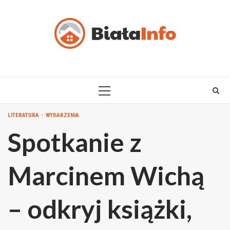
Skip
to
content
PRIMARY
MENU
LITERATURA
WYDARZENIA
Spotkanie z
Marcinem Wichą
– odkryj książki,