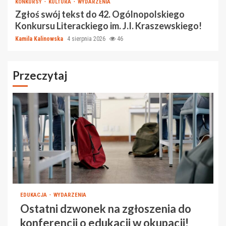
KONKURSY
KULTURA
WYDARZENIA
Zgłoś swój tekst do 42. Ogólnopolskiego
Konkursu Literackiego im. J.I. Kraszewskiego!
Kamila Kalinowska
4 sierpnia 2026
46
Przeczytaj
EDUKACJA
WYDARZENIA
Ostatni dzwonek na zgłoszenia do
konferencji o edukacji w okupacji!