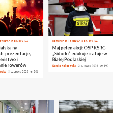
 EDUKACJA POLICYJNA
PREWENCJA I EDUKACJA POLICYJNA
ialska na
Maj pełen akcji: OSP KSRG
h: prezentacje,
„Sidorki” edukuje i ratuje w
zeństwo i
Białej Podlaskiej
nie rowerów
Kamila Kalinowska
3 czerwca 2026
199
owska
3 czerwca 2026
206