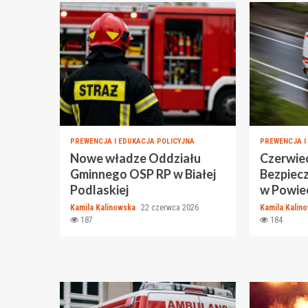
PREWENCJA I EDUKACJA POLICYJNA
PREWENCJA I
Nowe władze Oddziału
Czerwiec
Gminnego OSP RP w Białej
Bezpiec
Podlaskiej
w Powiec
Kamila Kalinowska
22 czerwca 2026
Kamila Kalin
187
184