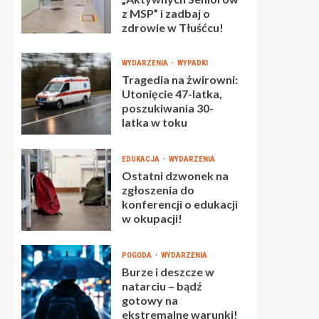
z MSP” i zadbaj o
zdrowie w Tłuśćcu!
WYDARZENIA
WYPADKI
Tragedia na żwirowni:
Utonięcie 47-latka,
poszukiwania 30-
latka w toku
EDUKACJA
WYDARZENIA
Ostatni dzwonek na
zgłoszenia do
konferencji o edukacji
w okupacji!
POGODA
WYDARZENIA
Burze i deszcze w
natarciu – bądź
gotowy na
ekstremalne warunki!