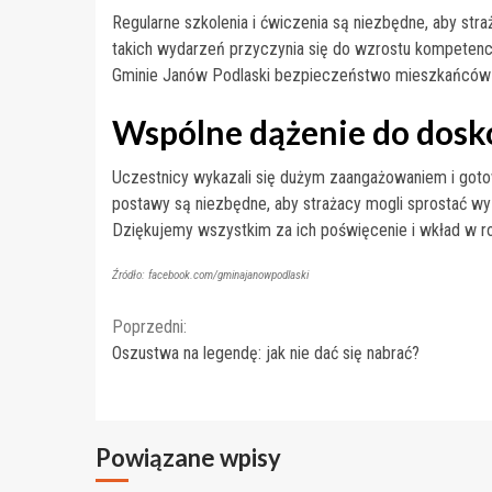
Regularne szkolenia i ćwiczenia są niezbędne, aby st
takich wydarzeń przyczynia się do wzrostu kompetencj
Gminie Janów Podlaski bezpieczeństwo mieszkańców st
Wspólne dążenie do dosk
Uczestnicy wykazali się dużym zaangażowaniem i goto
postawy są niezbędne, aby strażacy mogli sprostać wy
Dziękujemy wszystkim za ich poświęcenie i wkład w ro
Źródło: facebook.com/gminajanowpodlaski
Continue
Poprzedni:
Oszustwa na legendę: jak nie dać się nabrać?
Reading
Powiązane wpisy