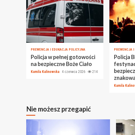
PREWENCJA I EDUKACJA POLICYJNA
PREWENCJA I
Policja w pełnej gotowości
Policja B
na bezpieczne Boże Ciało
festynac
bezpiec
Kamila Kalinowska
4 czerwca 2026
214
znakowa
Kamila Kalin
Nie możesz przegapić