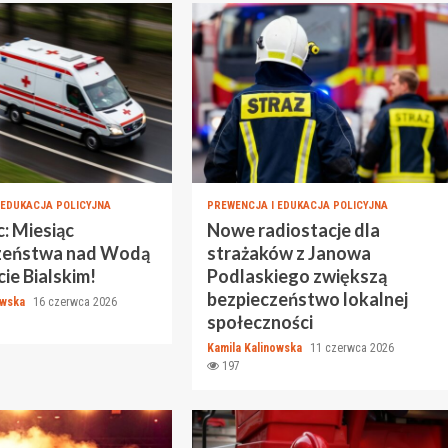
 EDUKACJA POLICYJNA
PREWENCJA I EDUKACJA POLICYJNA
: Miesiąc
Nowe radiostacje dla
zeństwa nad Wodą
strażaków z Janowa
ie Bialskim!
Podlaskiego zwiększą
bezpieczeństwo lokalnej
owska
16 czerwca 2026
społeczności
Kamila Kalinowska
11 czerwca 2026
197