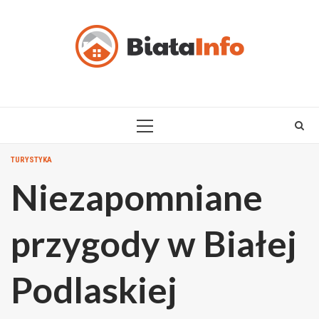
Skip
to
content
PRIMARY
MENU
TURYSTYKA
Niezapomniane
przygody w Białej
Podlaskiej