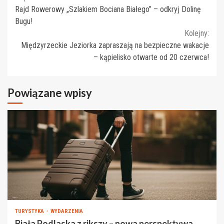
Continue
Rajd Rowerowy „Szlakiem Bociana Białego” – odkryj Dolinę
Reading
Bugu!
Kolejny:
Międzyrzeckie Jeziorka zapraszają na bezpieczne wakacje
– kąpielisko otwarte od 20 czerwca!
Powiązane wpisy
TURYSTYKA
WYDARZENIA
Biała Podlaska z rikszy – nowa perspektywa