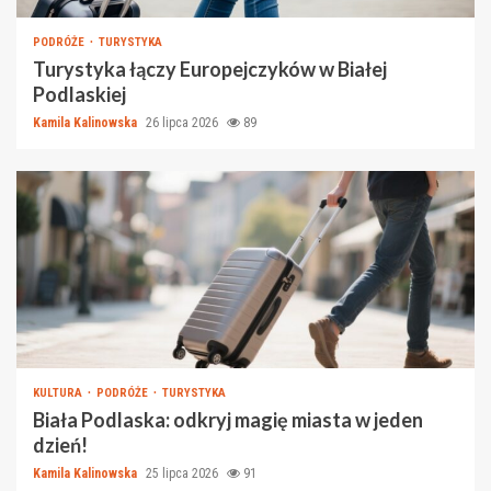
PODRÓŻE
TURYSTYKA
Turystyka łączy Europejczyków w Białej
Podlaskiej
Kamila Kalinowska
26 lipca 2026
89
KULTURA
PODRÓŻE
TURYSTYKA
Biała Podlaska: odkryj magię miasta w jeden
dzień!
Kamila Kalinowska
25 lipca 2026
91