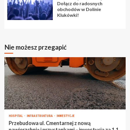
Dołącz do radosnych
obchodów w Dolinie
Klukówki!
Nie możesz przegapić
HOSPITAL
INFRASTRUKTURA
INWESTYCJE
Przebudowa ul. Cmentarnej z nową
nawierzchnią i przystankami – inwestycja za 1,1