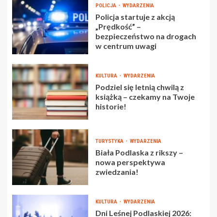
POLICJA
WYDARZENIA
Policja startuje z akcją
„Prędkość” –
bezpieczeństwo na drogach
w centrum uwagi
KULTURA
WYDARZENIA
Podziel się letnią chwilą z
książką – czekamy na Twoje
historie!
TURYSTYKA
WYDARZENIA
Biała Podlaska z rikszy –
nowa perspektywa
zwiedzania!
KULTURA
WYDARZENIA
Dni Leśnej Podlaskiej 2026: