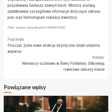
pozyskiwaniu funduszy zewnętrznych. Wkrótce zostaną
opublikowane szczegółowe informacje dotyczące zakresu
prac oraz harmonogram realizacji inwestycji.
Źródło: facebook.com/profile.php?id=100064697258242
Continue
Poprzedni:
Piszczac zyska nowe atrakcje turystyczne dzięki unijnemu
Reading
wsparciu
Kolejny:
Niemieccy uczniowie w Białej Podlaskiej: Odkrywają
rowerowe sukcesy miasta
Powiązane wpisy