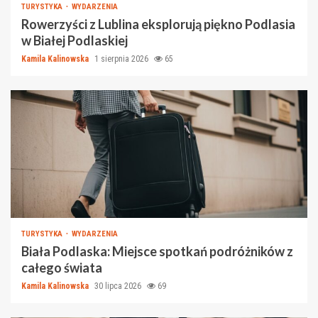
TURYSTYKA
WYDARZENIA
Rowerzyści z Lublina eksplorują piękno Podlasia
w Białej Podlaskiej
Kamila Kalinowska
1 sierpnia 2026
65
TURYSTYKA
WYDARZENIA
Biała Podlaska: Miejsce spotkań podróżników z
całego świata
Kamila Kalinowska
30 lipca 2026
69