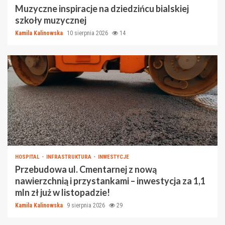
Muzyczne inspiracje na dziedzińcu bialskiej
szkoły muzycznej
Kamila Kalinowska
10 sierpnia 2026
14
HOSPITAL
INFRASTRUKTURA
INWESTYCJE
Przebudowa ul. Cmentarnej z nową
nawierzchnią i przystankami – inwestycja za 1,1
mln zł już w listopadzie!
Kamila Kalinowska
9 sierpnia 2026
29