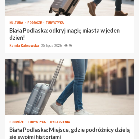
KULTURA
PODRÓŻE
TURYSTYKA
Biała Podlaska: odkryj magię miasta w jeden
dzień!
Kamila Kalinowska
25 lipca 2026
93
PODRÓŻE
TURYSTYKA
WYDARZENIA
Biała Podlaska: Miejsce, gdzie podróżnicy dzielą
się swoimi historiami