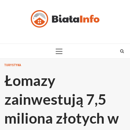
Skip
to
content
PRIMARY
MENU
TURYSTYKA
Łomazy
zainwestują 7,5
miliona złotych w