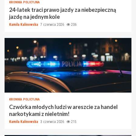
KRONIKA POLICYJNA
24-latek traci prawo jazdy za niebezpieczną
jazdę na jednym kole
Kamila Kalinowska
7 czerwca 2026
206
KRONIKA POLICYJNA
Czwórka młodych ludzi w areszcie za handel
narkotykami z nieletnim!
Kamila Kalinowska
3 czerwca 2026
215