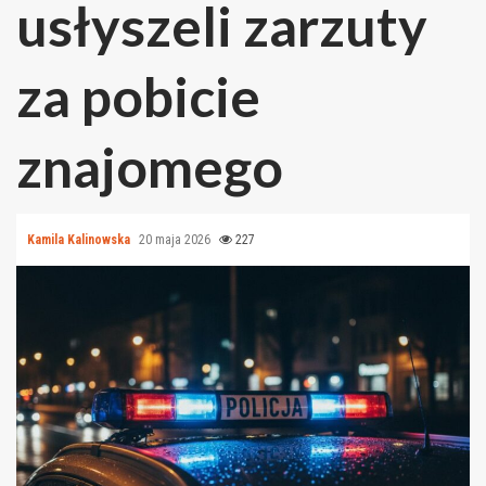
usłyszeli zarzuty
za pobicie
znajomego
Kamila Kalinowska
20 maja 2026
227