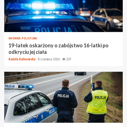
KRONIKA POLICYJNA
19-latek oskarżony o zabójstwo 16-latki po
odkryciu jej ciała
Kamila Kalinowska
8 czerwca 2026
207