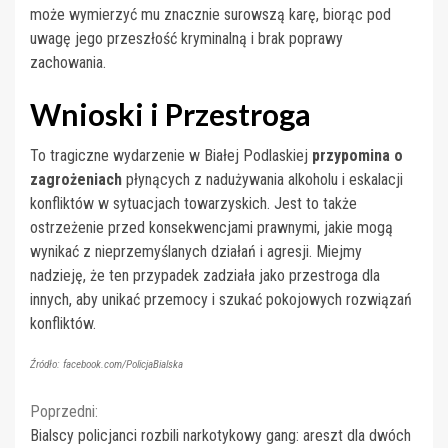
może wymierzyć mu znacznie surowszą karę, biorąc pod
uwagę jego przeszłość kryminalną i brak poprawy
zachowania.
Wnioski i Przestroga
To tragiczne wydarzenie w Białej Podlaskiej
przypomina o
zagrożeniach
płynących z nadużywania alkoholu i eskalacji
konfliktów w sytuacjach towarzyskich. Jest to także
ostrzeżenie przed konsekwencjami prawnymi, jakie mogą
wynikać z nieprzemyślanych działań i agresji. Miejmy
nadzieję, że ten przypadek zadziała jako przestroga dla
innych, aby unikać przemocy i szukać pokojowych rozwiązań
konfliktów.
Źródło: facebook.com/PolicjaBialska
Continue
Poprzedni:
Bialscy policjanci rozbili narkotykowy gang: areszt dla dwóch