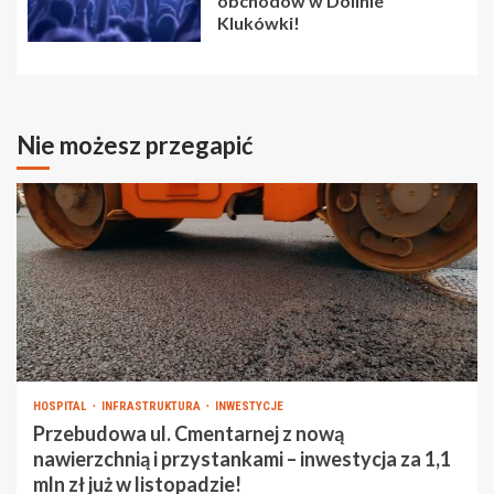
obchodów w Dolinie
Klukówki!
Nie możesz przegapić
HOSPITAL
INFRASTRUKTURA
INWESTYCJE
Przebudowa ul. Cmentarnej z nową
nawierzchnią i przystankami – inwestycja za 1,1
mln zł już w listopadzie!