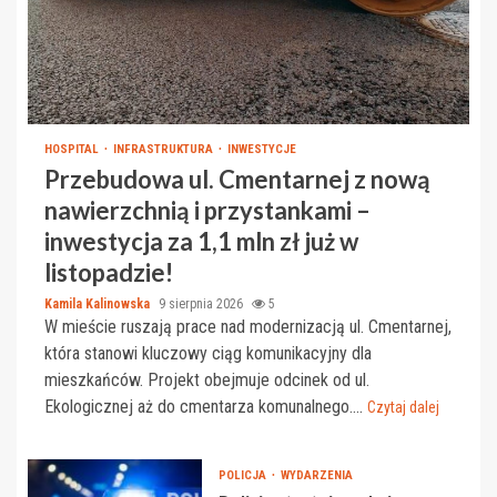
HOSPITAL
INFRASTRUKTURA
INWESTYCJE
Przebudowa ul. Cmentarnej z nową
nawierzchnią i przystankami –
inwestycja za 1,1 mln zł już w
listopadzie!
Kamila Kalinowska
9 sierpnia 2026
5
W mieście ruszają prace nad modernizacją ul. Cmentarnej,
która stanowi kluczowy ciąg komunikacyjny dla
mieszkańców. Projekt obejmuje odcinek od ul.
Ekologicznej aż do cmentarza komunalnego....
Czytaj dalej
POLICJA
WYDARZENIA