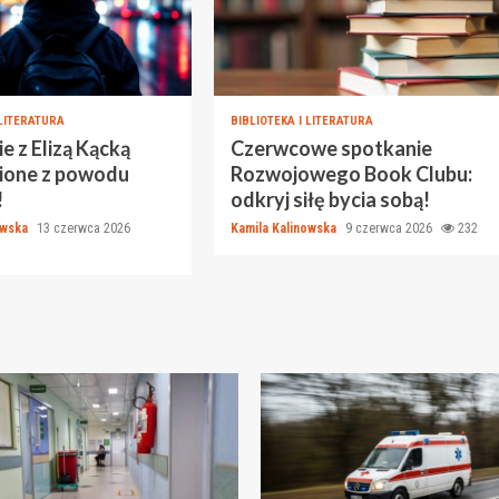
 LITERATURA
BIBLIOTEKA I LITERATURA
e z Elizą Kącką
Czerwcowe spotkanie
sione z powodu
Rozwojowego Book Clubu:
!
odkryj siłę bycia sobą!
owska
13 czerwca 2026
Kamila Kalinowska
9 czerwca 2026
232