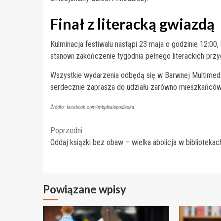
Finał z literacką gwiazdą
Kulminacja festiwalu nastąpi 23 maja o godzinie 12:00,
stanowi zakończenie tygodnia pełnego literackich przygó
Wszystkie wydarzenia odbędą się w Barwnej Multimedialn
serdecznie zaprasza do udziału zarówno mieszkańców, j
Źródło: facebook.com/mbpbialapodlaska
Continue
Poprzedni:
Oddaj książki bez obaw – wielka abolicja w bibliotekac
Reading
Powiązane wpisy