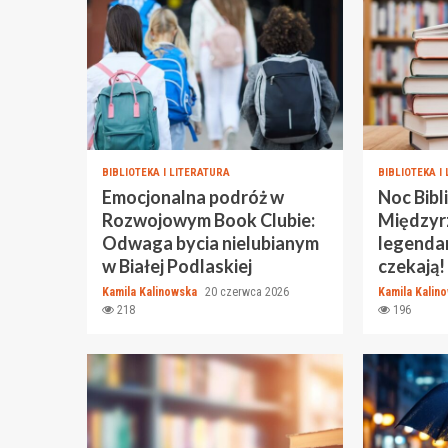
BIBLIOTEKA I LITERATURA
BIBLIOTEKA I
Emocjonalna podróż w
Noc Bibl
Rozwojowym Book Clubie:
Międzyr
Odwaga bycia nielubianym
legenda
w Białej Podlaskiej
czekają!
Kamila Kalinowska
20 czerwca 2026
Kamila Kalin
218
196