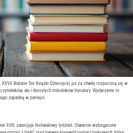
XXVII Bialskie Dni Książki Dziecięcej już za chwilę rozpoczną się w
czytelników, ale i dorosłych miłośników literatury. Wydarzenie to
ługo zapadną w pamięci.
nie 9:00, zainicjuje festiwalowy tydzień. Otwarcie wzbogacone
na postać z bajki” oraz barwny korowód postaci bajkowych, które