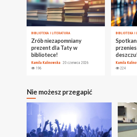
BIBLIOTEKA I LITERATURA
BIBLIOTEKA I
Zrób niezapomniany
Spotkani
prezent dla Taty w
przenie
bibliotece!
deszczu
Kamila Kalinowska
20 czerwca 2026
Kamila Kalin
196
224
Nie możesz przegapić