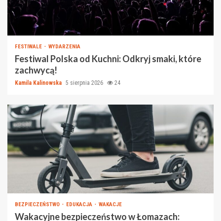
FESTIWALE
WYDARZENIA
Festiwal Polska od Kuchni: Odkryj smaki, które
zachwycą!
Kamila Kalinowska
5 sierpnia 2026
24
BEZPIECZEŃSTWO
EDUKACJA
WAKACJE
Wakacyjne bezpieczeństwo w Łomazach: