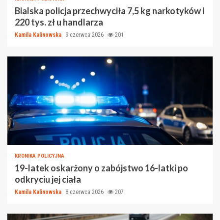
Bialska policja przechwyciła 7,5 kg narkotyków i
220 tys. zł u handlarza
Kamila Kalinowska
9 czerwca 2026
201
KRONIKA POLICYJNA
19-latek oskarżony o zabójstwo 16-latki po
odkryciu jej ciała
Kamila Kalinowska
8 czerwca 2026
207