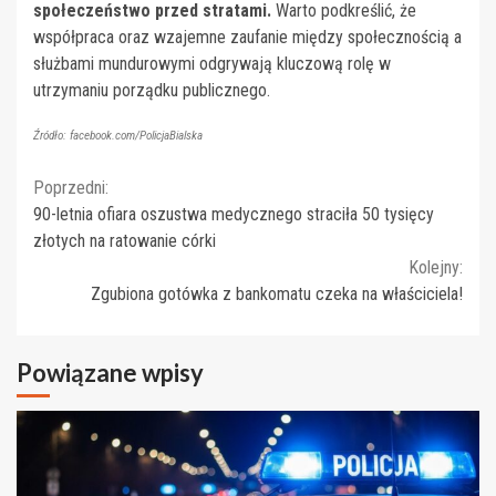
społeczeństwo przed stratami.
Warto podkreślić, że
współpraca oraz wzajemne zaufanie między społecznością a
służbami mundurowymi odgrywają kluczową rolę w
utrzymaniu porządku publicznego.
Źródło: facebook.com/PolicjaBialska
Continue
Poprzedni:
90-letnia ofiara oszustwa medycznego straciła 50 tysięcy
Reading
złotych na ratowanie córki
Kolejny:
Zgubiona gotówka z bankomatu czeka na właściciela!
Powiązane wpisy