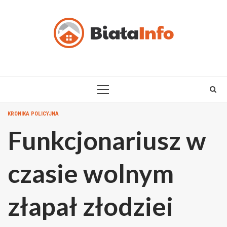
Skip
to
content
PRIMARY
MENU
KRONIKA POLICYJNA
Funkcjonariusz w
czasie wolnym
złapał złodziei