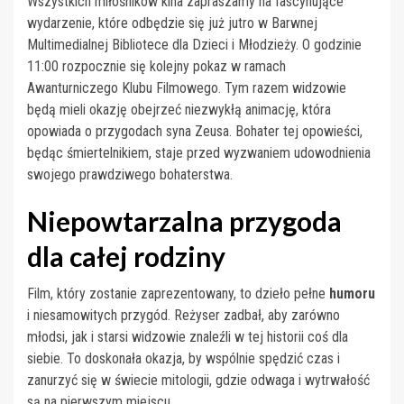
Wszystkich miłośników kina zapraszamy na fascynujące
wydarzenie, które odbędzie się już jutro w Barwnej
Multimedialnej Bibliotece dla Dzieci i Młodzieży. O godzinie
11:00 rozpocznie się kolejny pokaz w ramach
Awanturniczego Klubu Filmowego. Tym razem widzowie
będą mieli okazję obejrzeć niezwykłą animację, która
opowiada o przygodach syna Zeusa. Bohater tej opowieści,
będąc śmiertelnikiem, staje przed wyzwaniem udowodnienia
swojego prawdziwego bohaterstwa.
Niepowtarzalna przygoda
dla całej rodziny
Film, który zostanie zaprezentowany, to dzieło pełne
humoru
i niesamowitych przygód. Reżyser zadbał, aby zarówno
młodsi, jak i starsi widzowie znaleźli w tej historii coś dla
siebie. To doskonała okazja, by wspólnie spędzić czas i
zanurzyć się w świecie mitologii, gdzie odwaga i wytrwałość
są na pierwszym miejscu.