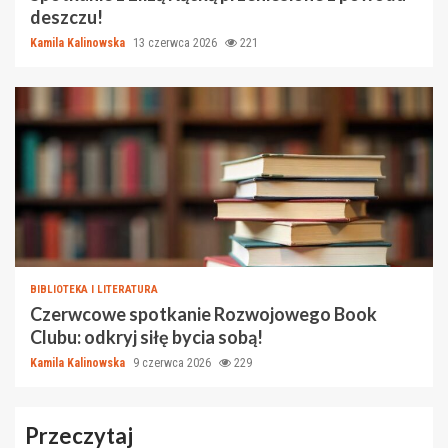
deszczu!
Kamila Kalinowska
13 czerwca 2026
221
BIBLIOTEKA I LITERATURA
Czerwcowe spotkanie Rozwojowego Book
Clubu: odkryj siłę bycia sobą!
Kamila Kalinowska
9 czerwca 2026
229
Przeczytaj