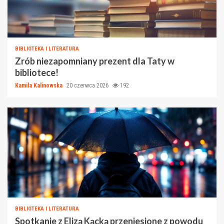
BIBLIOTEKA I LITERATURA
Zrób niezapomniany prezent dla Taty w
bibliotece!
Kamila Kalinowska
20 czerwca 2026
192
BIBLIOTEKA I LITERATURA
Spotkanie z Elizą Kącką przeniesione z powodu