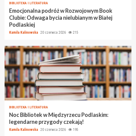
BIBLIOTEKA I LITERATURA
Emocjonalna podróż w Rozwojowym Book
Clubie: Odwaga bycia nielubianym w Białej
Podlaskiej
Kamila Kalinowska
20 czerwca 2026
215
BIBLIOTEKA I LITERATURA
Noc Bibliotek w Międzyrzecu Podlaskim:
legendarne przygody czekają!
Kamila Kalinowska
20 czerwca 2026
195