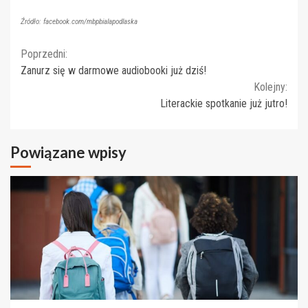
Źródło: facebook.com/mbpbialapodlaska
Continue
Poprzedni:
Zanurz się w darmowe audiobooki już dziś!
Reading
Kolejny:
Literackie spotkanie już jutro!
Powiązane wpisy