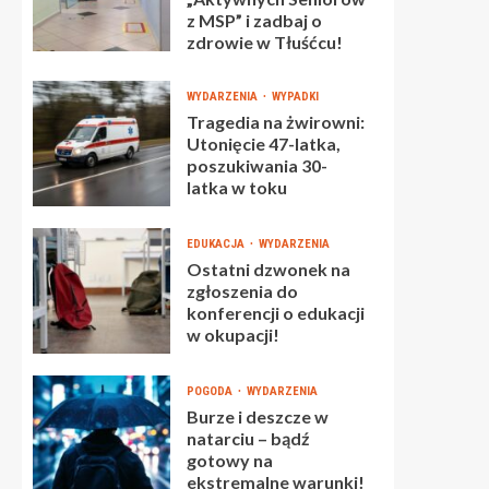
z MSP” i zadbaj o
zdrowie w Tłuśćcu!
WYDARZENIA
WYPADKI
Tragedia na żwirowni:
Utonięcie 47-latka,
poszukiwania 30-
latka w toku
EDUKACJA
WYDARZENIA
Ostatni dzwonek na
zgłoszenia do
konferencji o edukacji
w okupacji!
POGODA
WYDARZENIA
Burze i deszcze w
natarciu – bądź
gotowy na
ekstremalne warunki!