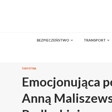
Skip
to
content
BEZPIECZEŃSTWO
TRANSPORT
TURYSTYKA
Emocjonująca po
Anną Maliszews