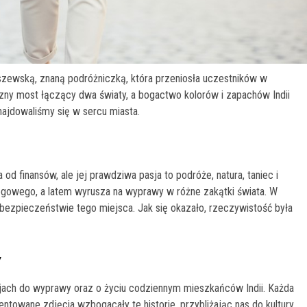
szewską, znaną podróżniczką, która przeniosła uczestników w
czny most łączący dwa światy, a bogactwo kolorów i zapachów Indii
jdowaliśmy się w sercu miasta.
od finansów, ale jej prawdziwa pasja to podróże, natura, taniec i
iegowego, a latem wyrusza na wyprawy w różne zakątki świata. W
ebezpieczeństwie tego miejsca. Jak się okazało, rzeczywistość była
y
jach do wyprawy oraz o życiu codziennym mieszkańców Indii. Każda
entowane zdjęcia wzbogacały te historie, przybliżając nas do kultury