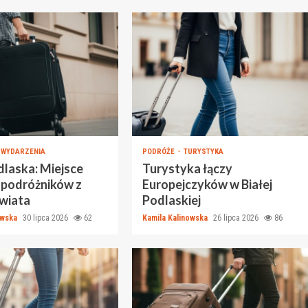
WYDARZENIA
PODRÓŻE
TURYSTYKA
dlaska: Miejsce
Turystyka łączy
 podróżników z
Europejczyków w Białej
świata
Podlaskiej
owska
30 lipca 2026
62
Kamila Kalinowska
26 lipca 2026
86