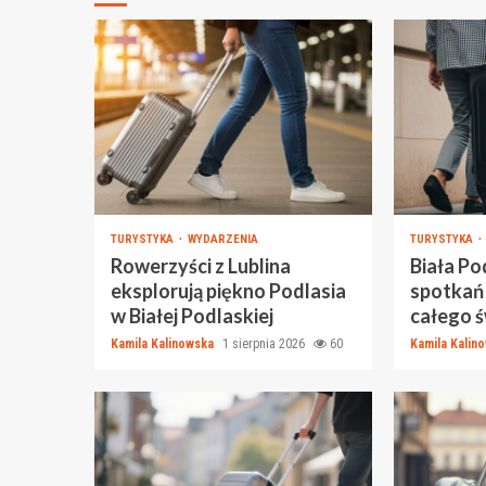
TURYSTYKA
WYDARZENIA
TURYSTYKA
Rowerzyści z Lublina
Biała Po
eksplorują piękno Podlasia
spotkań
w Białej Podlaskiej
całego 
Kamila Kalinowska
1 sierpnia 2026
60
Kamila Kalin