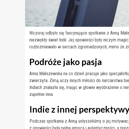
Wczoraj odbyło się fascynujące spotkanie z Anną Mali
niezwykły świat Indii. Jej opowieści były niczym magi
rozbrzmiewało w sercach zgromadzonych, mimo że zna
Podróże jako pasja
Anna Maliszewska na co dzień pracuje jako specjalistka 
zwierzęta. Zimą uczy innych miłości do narciarstwa b
Indiach znalazła się, mając w głowie wyobrażenie o ni
zupełnie inna.
Indie z innej perspektyw
Podczas spotkania z Anną usłyszeliśmy o jej motywac
z opowieści była pełna emocji i autentyczności, a prez