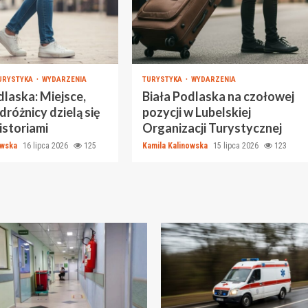
URYSTYKA
WYDARZENIA
TURYSTYKA
WYDARZENIA
dlaska: Miejsce,
Biała Podlaska na czołowej
dróżnicy dzielą się
pozycji w Lubelskiej
istoriami
Organizacji Turystycznej
owska
16 lipca 2026
125
Kamila Kalinowska
15 lipca 2026
123