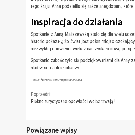
tego kraju. Anna podzieliła się także anegdotami, które 
Inspiracja do działania
Spotkanie z Anną Maliszewską stało się dla wielu ucze
historie pokazały, że świat jest pełen miejsc czekający
niezwykłej opowieści wielu z nas zyskało nową perspe
Spotkanie zakończyło się podziękowaniami dla Anny za
ślad w sercach słuchaczy.
Źródło: facebook.com/mbpbialapodlaska
Continue
Poprzedni:
Piękne turystyczne opowieści wciąż trwają!
Reading
Powiązane wpisy