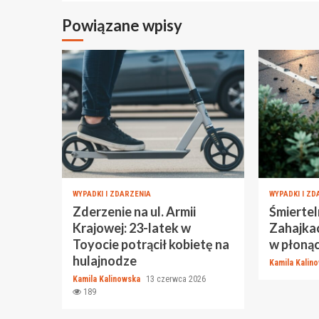
Powiązane wpisy
WYPADKI I ZDARZENIA
WYPADKI I ZD
Zderzenie na ul. Armii
Śmierte
Krajowej: 23-latek w
Zahajkac
Toyocie potrącił kobietę na
w płoną
hulajnodze
Kamila Kalin
Kamila Kalinowska
13 czerwca 2026
189