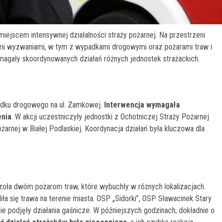
miejscem intensywnej działalności straży pożarnej. Na przestrzeni
ymi wyzwaniami, w tym z wypadkami drogowymi oraz pożarami traw i
wymagały skoordynowanych działań różnych jednostek strażackich.
padku drogowego na ul. Zamkowej.
Interwencja wymagała
enia
. W akcji uczestniczyły jednostki z Ochotniczej Straży Pożarnej
arnej w Białej Podlaskiej. Koordynacja działań była kluczowa dla
 czoła dwóm pożarom traw, które wybuchły w różnych lokalizacjach.
iła się trawa na terenie miasta. OSP „Sidorki”, OSP Sławacinek Stary
e podjęły działania gaśnicze. W późniejszych godzinach, dokładnie o