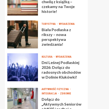
chwilą z książką –
czekamy na Twoje
historie!
TURYSTYKA
WYDARZENIA
Biała Podlaska z
rikszy – nowa
perspektywa
zwiedzania!
KULTURA
WYDARZENIA
Dni Leśnej Podlaskiej
2026: Dołącz do
radosnych obchodów
w Dolinie Klukówki!
AKTYWNOŚĆ FIZYCZNA
INTEGRACJA
ZDROWIE
Dołącz do
„Aktywnych Seniorów
z MSP” i zadbaj o