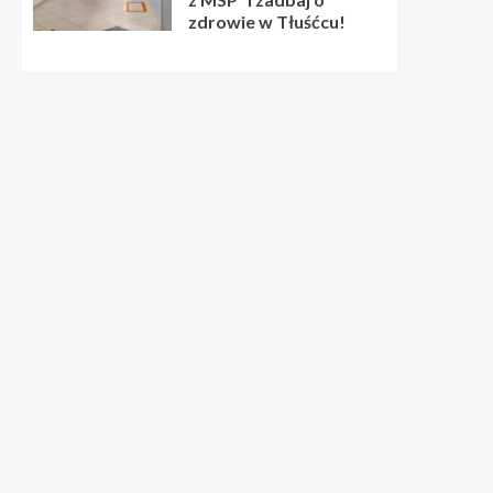
zdrowie w Tłuśćcu!