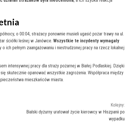
ć działań strażaków była nieoceniona
, a ich szybka reakcja
etnia
ółnocy, o 00:04, strażacy ponownie musieli ugasić pożar trawy na ul.
żar ściółki leśnej w Janówce.
Wszystkie te incydenty wymagały
y o ich pełnym zaangażowaniu i niestrudzonej pracy na rzecz lokalnej
m intensywnej pracy dla straży pożarnej w Białej Podlaskiej. Dzięki
 się skutecznie opanować wszystkie zagrożenia. Współpraca między
ezpieczeństwa mieszkańców miasta.
Kolejny:
Bialski dyżurny uratował życie kierowcy w Hiszpanii po
wypadku