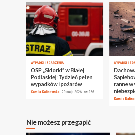
WYPADKI I ZDARZENIA
WYPADKI I ZD
OSP „Sidorki” w Białej
Dachowa
Podlaskiej: Tydzień pełen
Sapiehow
wypadków i pożarów
ranne w
niebezp
Kamila Kalinowska
29 maja 2026
266
Kamila Kalin
Nie możesz przegapić