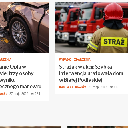
ARZENIA
WYPADKI I ZDARZENIA
nie Opla w
Strażak w akcji: Szybka
ie: trzy osoby
interwencja uratowała dom
 wyniku
w Białej Podlaskiej
iecznego manewru
Kamila Kalinowska
21 maja 2026
316
owska
27 maja 2026
224