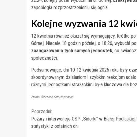
22:24, kolejny pożar wybuchł na ul. Górnej.
Efektywnoś
zapobiegła rozprzestrzenieniu się ognia.
Kolejne wyzwania 12 kwi
12 kwietnia również okazał się wymagający. Krótko po p
Górnej. Niecałe 18 godzin później, o 18:26, wybuchł po
zaangażowania tych samych jednostek
, co świadcz
społeczności.
Podsumowując, dni 10-12 kwietnia 2026 roku były czase
skoordynowanym działaniom i szybkim reakcjom udało
różnymi jednostkami strażackimi była kluczowa dla b
Źródło: facebook.com/ospsidorki
Continue
Poprzedni:
Pożary i interwencje OSP „Sidorki” w Białej Podlaskiej:
Reading
statystyki z ostatnich dni