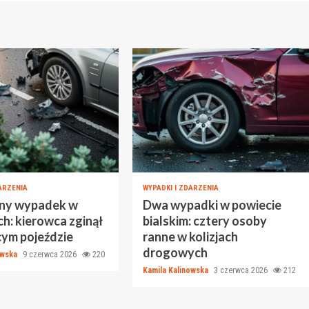
ARZENIA
WYPADKI I ZDARZENIA
lny wypadek w
Dwa wypadki w powiecie
h: kierowca zginął
bialskim: cztery osoby
cym pojeździe
ranne w kolizjach
drogowych
owska
9 czerwca 2026
220
Kamila Kalinowska
3 czerwca 2026
212