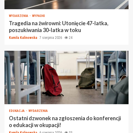
WYDARZENIA
WYPADKI
Tragedia na żwirowni: Utonięcie 47-latka,
poszukiwania 30-latka w toku
Kamila Kalinowska
7 sierpnia 2026
24
EDUKACJA
WYDARZENIA
Ostatni dzwonek na zgłoszenia do konferencji
o edukacji w okupacji!
Kamila Kalinowska
6 sierpnia 2026
33