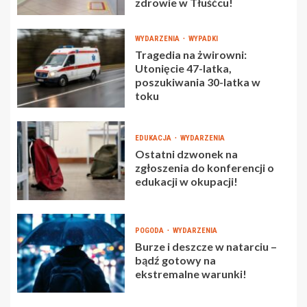
zdrowie w Tłuśćcu!
WYDARZENIA
WYPADKI
Tragedia na żwirowni:
Utonięcie 47-latka,
poszukiwania 30-latka w
toku
EDUKACJA
WYDARZENIA
Ostatni dzwonek na
zgłoszenia do konferencji o
edukacji w okupacji!
POGODA
WYDARZENIA
Burze i deszcze w natarciu –
bądź gotowy na
ekstremalne warunki!