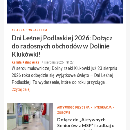
KULTURA
WYDARZENIA
Dni Leśnej Podlaskiej 2026: Dołącz
do radosnych obchodów w Dolinie
Klukówki!
Kamila Kalinowska
7 sierpnia 2026
27
W sercu malowniczej Doliny rzeki Klukówki już 23 sierpnia
2026 roku odbędzie się wyjątkowe święto – Dni Leśnej
Podlaskiej. To wydarzenie, które co roku przyciąga...
Czytaj dalej
AKTYWNOŚĆ FIZYCZNA
INTEGRACJA
ZDROWIE
Dołącz do „Aktywnych
Seniorów z MSP” i zadbaj o