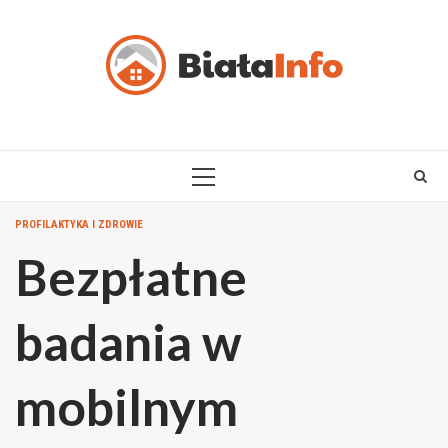
Skip
to
content
PRIMARY
MENU
PROFILAKTYKA I ZDROWIE
Bezpłatne
badania w
mobilnym