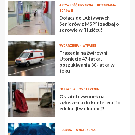
AKTYWNOŚĆ FIZYCZNA
INTEGRACJA
ZDROWIE
Dołącz do „Aktywnych
Seniorów z MSP” i zadbaj o
zdrowie w Tłuśćcu!
WYDARZENIA
WYPADKI
Tragedia na żwirowni:
Utonięcie 47-latka,
poszukiwania 30-latka w
toku
EDUKACJA
WYDARZENIA
Ostatni dzwonek na
zgłoszenia do konferencji o
edukacji w okupacji!
POGODA
WYDARZENIA