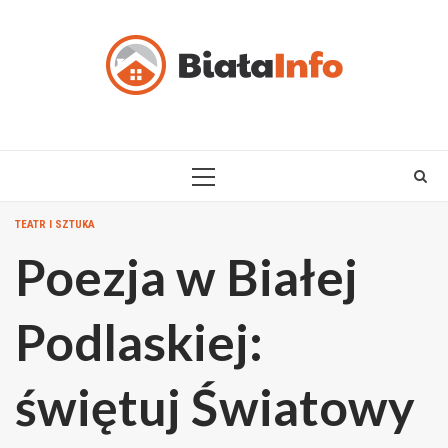
Skip
to
content
PRIMARY
MENU
TEATR I SZTUKA
Poezja w Białej
Podlaskiej:
świętuj Światowy