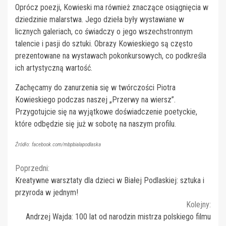
Oprócz poezji, Kowieski ma również znaczące osiągnięcia w
dziedzinie malarstwa. Jego dzieła były wystawiane w
licznych galeriach, co świadczy o jego wszechstronnym
talencie i pasji do sztuki. Obrazy Kowieskiego są często
prezentowane na wystawach pokonkursowych, co podkreśla
ich artystyczną wartość.
Zachęcamy do zanurzenia się w twórczości Piotra
Kowieskiego podczas naszej „Przerwy na wiersz”.
Przygotujcie się na wyjątkowe doświadczenie poetyckie,
które odbędzie się już w sobotę na naszym profilu.
Źródło: facebook.com/mbpbialapodlaska
Continue
Poprzedni:
Kreatywne warsztaty dla dzieci w Białej Podlaskiej: sztuka i
Reading
przyroda w jednym!
Kolejny:
Andrzej Wajda: 100 lat od narodzin mistrza polskiego filmu