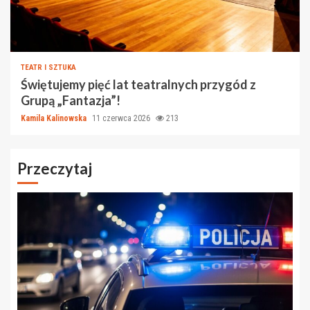
TEATR I SZTUKA
Świętujemy pięć lat teatralnych przygód z
Grupą „Fantazja”!
Kamila Kalinowska
11 czerwca 2026
213
Przeczytaj