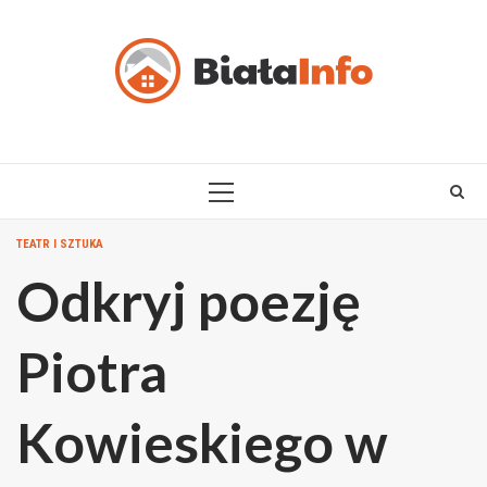
Skip
to
content
PRIMARY
MENU
TEATR I SZTUKA
Odkryj poezję
Piotra
Kowieskiego w