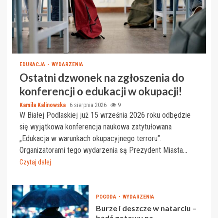
EDUKACJA
WYDARZENIA
Ostatni dzwonek na zgłoszenia do
konferencji o edukacji w okupacji!
Kamila Kalinowska
6 sierpnia 2026
9
W Białej Podlaskiej już 15 września 2026 roku odbędzie
się wyjątkowa konferencja naukowa zatytułowana
„Edukacja w warunkach okupacyjnego terroru”.
Organizatorami tego wydarzenia są Prezydent Miasta...
Czytaj dalej
POGODA
WYDARZENIA
Burze i deszcze w natarciu –
bądź gotowy na