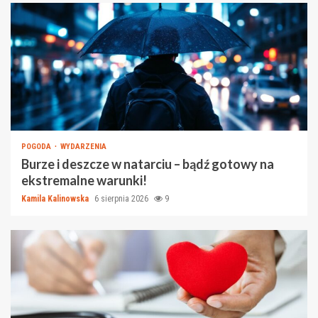
POGODA
WYDARZENIA
Burze i deszcze w natarciu – bądź gotowy na
ekstremalne warunki!
Kamila Kalinowska
6 sierpnia 2026
9