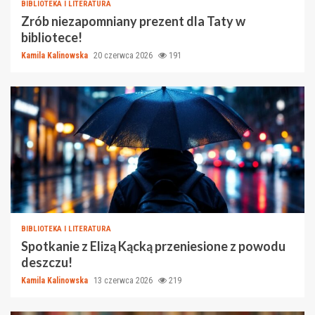
BIBLIOTEKA I LITERATURA
Zrób niezapomniany prezent dla Taty w
bibliotece!
Kamila Kalinowska
20 czerwca 2026
191
BIBLIOTEKA I LITERATURA
Spotkanie z Elizą Kącką przeniesione z powodu
deszczu!
Kamila Kalinowska
13 czerwca 2026
219