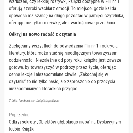
wzruszeń, czy lekkiej rozrywki, książki dostępne w Filii nr 1
oferują szeroki wachlarz emocji. To miejsce, gdzie każda
opowieść ma szansę na długo pozostać w pamięci czytelnika,
oferując nie tylko rozrywkę, ale i wartościowe przesłania.
Odkryj na nowo radość z czytania
Zachęcamy wszystkich do odwiedzenia Filii nr 1 i odkrycia
literatury, która może stać się nieodłącznym towarzyszem
codzienności. Niezależnie od pory roku, książka jest zawsze
gotowa, by towarzyszyć w podróży przez życie, oferując
cenne lekcje i niezapomniane chwile. „Zakochaj się w
czytaniu” to nie tylko hasło, ale zaproszenie do przeżycia
niezapomnianych literackich przygód.
Źródło: facebook.com/mbpbialapodlaska
Continue
Poprzedni:
Odkryj sekrety „Obiektów głębokiego nieba” na Dyskusyjnym
Reading
Klubie Książki