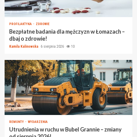
PROFILAKTYKA
ZDROWIE
Bezpłatne badania dla mężczyzn w Łomazach –
dbaj o zdrowie!
Kamila Kalinowska
6 sierpnia 2026
10
REMONTY
WYDARZENIA
Utrudnienia w ruchu w Bubel Grannie – zmiany
od sierpnia 2026!