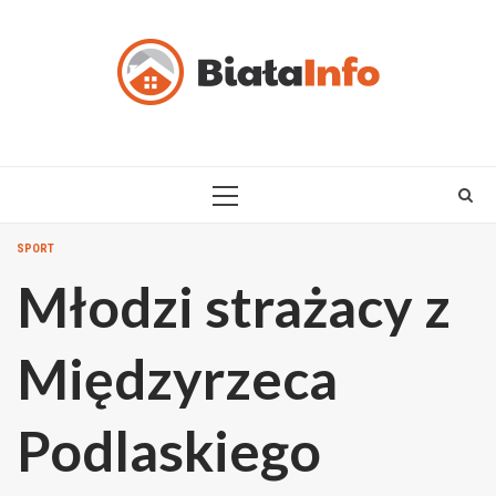
Skip
to
content
PRIMARY
MENU
SPORT
Młodzi strażacy z
Międzyrzeca
Podlaskiego