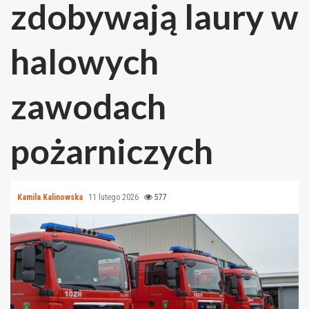
zdobywają laury w
halowych
zawodach
pożarniczych
Kamila Kalinowska
11 lutego 2026
577