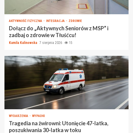
AKTYWNOŚĆ FIZYCZNA
INTEGRACJA
ZDROWIE
Dołącz do „Aktywnych Seniorów z MSP” i
zadbaj o zdrowie w Tłuśćcu!
Kamila Kalinowska
7 sierpnia 2026
15
WYDARZENIA
WYPADKI
Tragedia na żwirowni: Utonięcie 47-latka,
poszukiwania 30-latka w toku