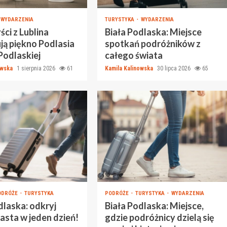
WYDARZENIA
TURYSTYKA
WYDARZENIA
ci z Lublina
Biała Podlaska: Miejsce
ją piękno Podlasia
spotkań podróżników z
 Podlaskiej
całego świata
owska
1 sierpnia 2026
61
Kamila Kalinowska
30 lipca 2026
65
ODRÓŻE
TURYSTYKA
PODRÓŻE
TURYSTYKA
WYDARZENIA
dlaska: odkryj
Biała Podlaska: Miejsce,
asta w jeden dzień!
gdzie podróżnicy dzielą się