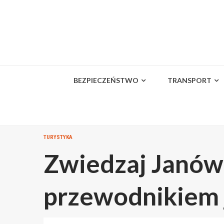
Skip
to
content
BEZPIECZEŃSTWO
TRANSPORT
TURYSTYKA
Zwiedzaj Janów 
przewodnikiem j