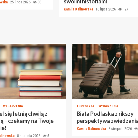
swoimi historiami
owska
25 lipca 2026
88
Kamila Kalinowska
16 lipca 2026
127
WYDARZENIA
TURYSTYKA
WYDARZENIA
l się letnią chwilą z
Biała Podlaska z rikszy 
ką – czekamy na Twoje
perspektywa zwiedzania
ie!
Kamila Kalinowska
8 sierpnia 2026
alinowska
8 sierpnia 2026
5