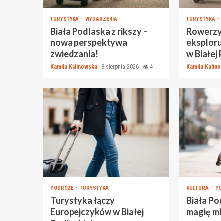
TURYSTYKA
WYDARZENIA
TURYSTYKA
Biała Podlaska z rikszy –
Rowerzyś
nowa perspektywa
eksploru
zwiedzania!
w Białej
Kamila Kalinowska
8 sierpnia 2026
4
Kamila Kalin
PODRÓŻE
TURYSTYKA
KULTURA
P
Turystyka łączy
Biała Po
Europejczyków w Białej
magię mi