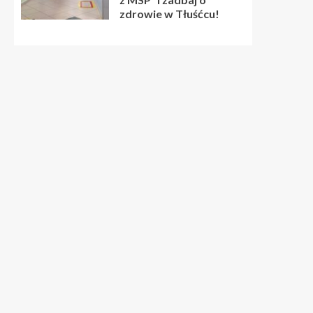
zdrowie w Tłuśćcu!