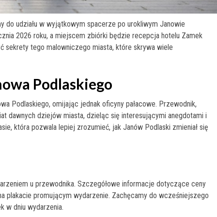
zamy do udziału w wyjątkowym spacerze po urokliwym Janowie
znia 2026 roku, a miejscem zbiórki będzie recepcja hotelu Zamek
yć sekrety tego malowniczego miasta, które skrywa wiele
nowa Podlaskiego
wa Podlaskiego, omijając jednak oficyny pałacowe. Przewodnik,
iat dawnych dziejów miasta, dzieląc się interesującymi anegdotami i
sie, która pozwala lepiej zrozumieć, jak Janów Podlaski zmieniał się
darzeniem u przewodnika. Szczegółowe informacje dotyczące ceny
ą na plakacie promującym wydarzenie. Zachęcamy do wcześniejszego
ek w dniu wydarzenia.