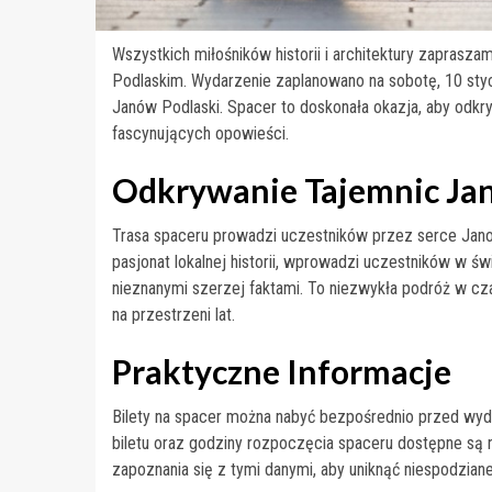
Wszystkich miłośników historii i architektury zapras
Podlaskim. Wydarzenie zaplanowano na sobotę, 10 styc
Janów Podlaski. Spacer to doskonała okazja, aby odkr
fascynujących opowieści.
Odkrywanie Tajemnic Ja
Trasa spaceru prowadzi uczestników przez serce Jano
pasjonat lokalnej historii, wprowadzi uczestników w św
nieznanymi szerzej faktami. To niezwykła podróż w cza
na przestrzeni lat.
Praktyczne Informacje
Bilety na spacer można nabyć bezpośrednio przed wy
biletu oraz godziny rozpoczęcia spaceru dostępne s
zapoznania się z tymi danymi, aby uniknąć niespodzian