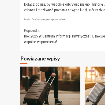
Dołącz do nas, by wspólnie odkrywać piękno i historię 
zabawa i możliwość poznania nowych ludzi, którzy dzie
Źródło: facebook.com/gminajanowpodlaski
Continue
Poprzedni:
Rok 2025 w Centrum Informacji Turystycznej: Dziękuj
Reading
wspólne wspomnienia!
Powiązane wpisy