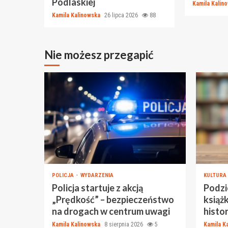
Podlaskiej
Kamila Kalin
Kamila Kalinowska
26 lipca 2026
88
Nie możesz przegapić
POLICJA
WYDARZENIA
KULTURA
Policja startuje z akcją
Podzie
„Prędkość” – bezpieczeństwo
książ
na drogach w centrum uwagi
histor
Kamila Kalinowska
8 sierpnia 2026
5
Kamila K