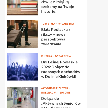
chwilą z książką –
czekamy na Twoje
historie!
TURYSTYKA
WYDARZENIA
Biała Podlaska z
rikszy – nowa
perspektywa
zwiedzania!
KULTURA
WYDARZENIA
Dni Leśnej Podlaskiej
2026: Dołącz do
radosnych obchodów
w Dolinie Klukówki!
AKTYWNOŚĆ FIZYCZNA
INTEGRACJA
ZDROWIE
Dołącz do
„Aktywnych Seniorów
z MSP” i zadbaj o