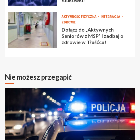
Klukówki!
AKTYWNOŚĆ FIZYCZNA
INTEGRACJA
ZDROWIE
Dołącz do „Aktywnych
Seniorów z MSP” i zadbaj o
zdrowie w Tłuśćcu!
Nie możesz przegapić