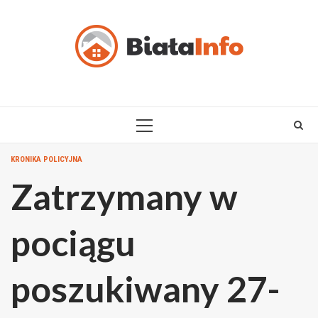
Skip
to
content
PRIMARY
MENU
KRONIKA POLICYJNA
Zatrzymany w
pociągu
poszukiwany 27-