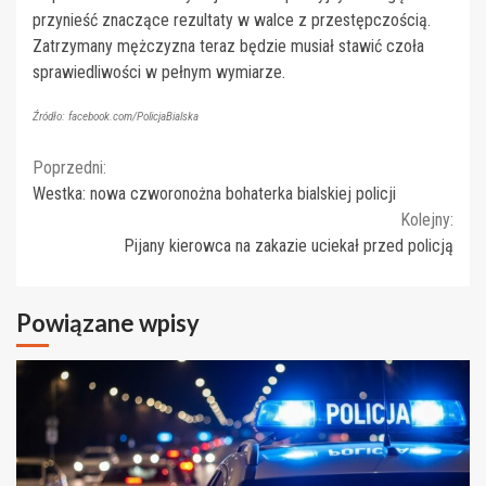
przynieść znaczące rezultaty w walce z przestępczością.
Zatrzymany mężczyzna teraz będzie musiał stawić czoła
sprawiedliwości w pełnym wymiarze.
Źródło: facebook.com/PolicjaBialska
Continue
Poprzedni:
Westka: nowa czworonożna bohaterka bialskiej policji
Reading
Kolejny:
Pijany kierowca na zakazie uciekał przed policją
Powiązane wpisy