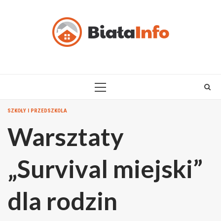
Skip
to
content
PRIMARY
MENU
SZKOŁY I PRZEDSZKOLA
Warsztaty
„Survival miejski”
dla rodzin