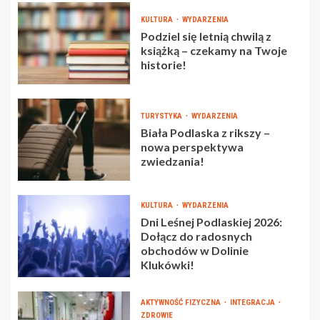
KULTURA
WYDARZENIA
Podziel się letnią chwilą z
książką – czekamy na Twoje
historie!
TURYSTYKA
WYDARZENIA
Biała Podlaska z rikszy –
nowa perspektywa
zwiedzania!
KULTURA
WYDARZENIA
Dni Leśnej Podlaskiej 2026:
Dołącz do radosnych
obchodów w Dolinie
Klukówki!
AKTYWNOŚĆ FIZYCZNA
INTEGRACJA
ZDROWIE