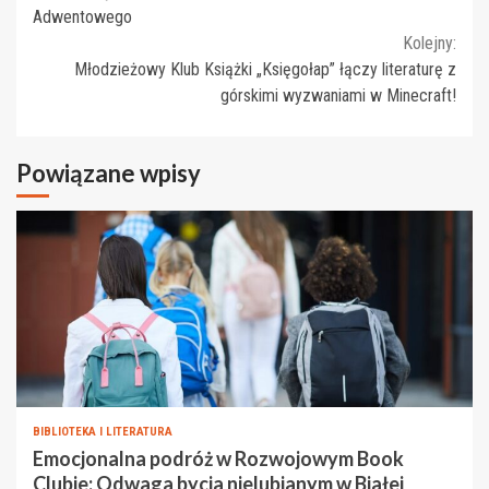
Reading
Adwentowego
Kolejny:
Młodzieżowy Klub Książki „Księgołap” łączy literaturę z
górskimi wyzwaniami w Minecraft!
Powiązane wpisy
BIBLIOTEKA I LITERATURA
Emocjonalna podróż w Rozwojowym Book
Clubie: Odwaga bycia nielubianym w Białej