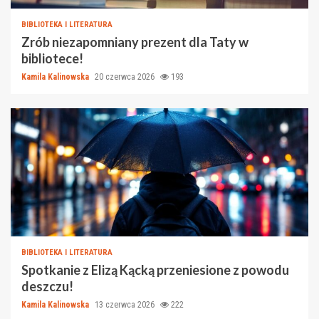
BIBLIOTEKA I LITERATURA
Zrób niezapomniany prezent dla Taty w
bibliotece!
Kamila Kalinowska
20 czerwca 2026
193
BIBLIOTEKA I LITERATURA
Spotkanie z Elizą Kącką przeniesione z powodu
deszczu!
Kamila Kalinowska
13 czerwca 2026
222