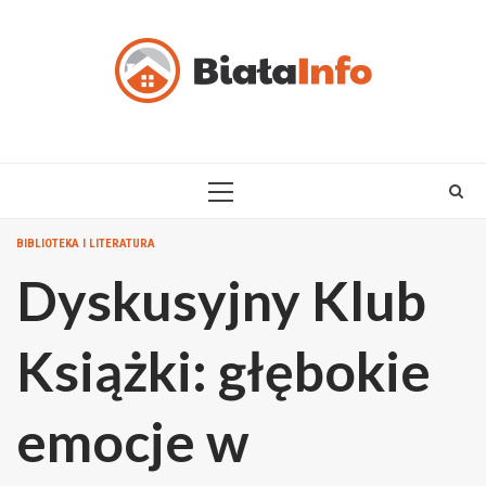
Skip
to
content
PRIMARY
MENU
BIBLIOTEKA I LITERATURA
Dyskusyjny Klub
Książki: głębokie
emocje w