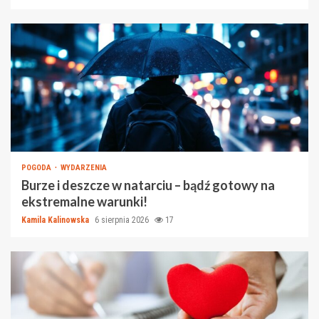
POGODA
WYDARZENIA
Burze i deszcze w natarciu – bądź gotowy na
ekstremalne warunki!
Kamila Kalinowska
6 sierpnia 2026
17