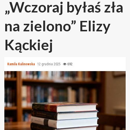
„Wczoraj byłaś zła
na zielono” Elizy
Kąckiej
Kamila Kalinowska
12 grudnia 2025
692