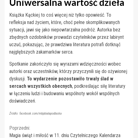
Uniwersalna wartość dzieła
Książka Kąckiej to coś więcej niż tylko opowieść. To
refleksja nad życiem, które, choć pełne skomplikowanych
sytuacji, jawi się jako niepowtarzalna podróż. Autorka bez
zbędnych ozdobników prowadzi czytelników przez labirynt
uczuć, pokazując, że prawdziwa literatura potrafi dotknąć
najgłębszych zakamarków serca.
Spotkanie zakończyło się wyrazami wdzięczności wobec
autorki oraz uczestników, którzy przyczynili się do ożywionej
dyskusji.
To wydarzenie pozostawiło trwały ślad w
sercach wszystkich obecnych
, podkreślając siłę literatury
w łączeniu ludzi i budowaniu wspólnoty wokół wspólnych
doświadczeń.
Źródło: facebook.com/mbpbialapodlaska
Continue
Poprzedni:
Magia świąt i miłość w 11. dniu Czytelniczego Kalendarza