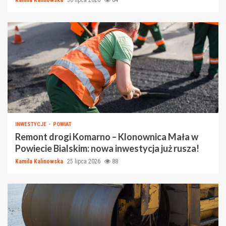
Kamila Kalinowska
30 lipca 2026
64
INWESTYCJE
POWIAT
Remont drogi Komarno – Klonownica Mała w
Powiecie Bialskim: nowa inwestycja już rusza!
Kamila Kalinowska
25 lipca 2026
88