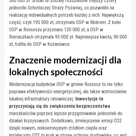
500 000 zł. Środki te zostały rozdzielone między cztery
jednostki Ochotniczej Straży Pożarnej, co pozwoliło na
realizację indywidualnych potrzeb każdej z nich. Największą
część, czyli 195 000 zł, otrzymała OSP w Mokrem. Z kolei
OSP w Rossoszu przyznano 120 000 zł, a OSP w
Romaszkach otrzymała 95 000 zł. Najmniejsza kwota, 90 000
zł, trafiła do OSP w Kożanówce.
Znaczenie modernizacji dla
lokalnych społeczności
Modernizacja budynków OSP w gminie Rossosz to nie tylko
poprawa efektywności energetycznej, ale także wzmocnienie
lokalnej infrastruktury ratowniczej.
Inwestycje te
przyczyniają się do zwiększenia bezpieczeństwa
mieszkańców poprzez lepsze przygotowanie jednostek do
działań kryzysowych. Dodatkowo, zmniejszenie emisji CO2
dzięki nowym, niskoemisyjnym źródłom ciepła oraz
instalacjom OZE to krok w stronę ochrony środowiska, co jest