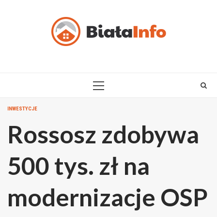
Skip
to
content
PRIMARY
MENU
INWESTYCJE
Rossosz zdobywa
500 tys. zł na
modernizacje OSP