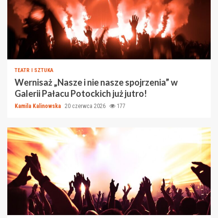
TEATR I SZTUKA
Wernisaż „Nasze i nie nasze spojrzenia” w
Galerii Pałacu Potockich już jutro!
Kamila Kalinowska
20 czerwca 2026
177