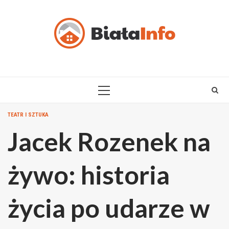
Skip
to
content
PRIMARY
MENU
TEATR I SZTUKA
Jacek Rozenek na
żywo: historia
życia po udarze w