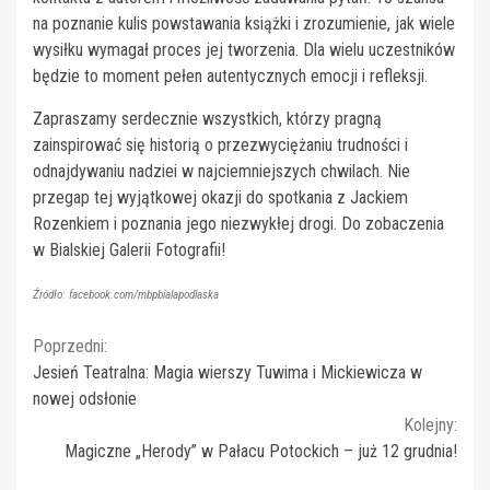
na poznanie kulis powstawania książki i zrozumienie, jak wiele
wysiłku wymagał proces jej tworzenia. Dla wielu uczestników
będzie to moment pełen autentycznych emocji i refleksji.
Zapraszamy serdecznie wszystkich, którzy pragną
zainspirować się historią o przezwyciężaniu trudności i
odnajdywaniu nadziei w najciemniejszych chwilach. Nie
przegap tej wyjątkowej okazji do spotkania z Jackiem
Rozenkiem i poznania jego niezwykłej drogi. Do zobaczenia
w Bialskiej Galerii Fotografii!
Źródło: facebook.com/mbpbialapodlaska
Continue
Poprzedni:
Jesień Teatralna: Magia wierszy Tuwima i Mickiewicza w
Reading
nowej odsłonie
Kolejny:
Magiczne „Herody” w Pałacu Potockich – już 12 grudnia!