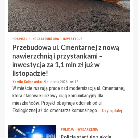
HOSPITAL
INFRASTRUKTURA
INWESTYCJE
Przebudowa ul. Cmentarnej z nową
nawierzchnią i przystankami –
inwestycja za 1,1 mln zł już w
listopadzie!
Kamila Kalinowska
9 sierpnia 2026
12
W mieście ruszają prace nad modernizacją ul. Cmentarnej,
która stanowi kluczowy ciąg komunikacyjny dla
mieszkańców. Projekt obejmuje odcinek od ul.
Ekologicznej aż do cmentarza komunalnego....
Czytaj dalej
POLICJA
WYDARZENIA
Policja startuje z akcją