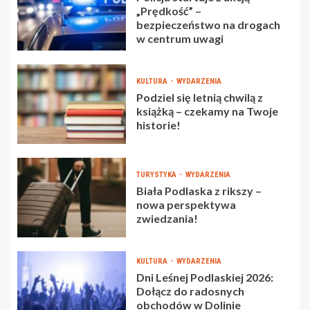
„Prędkość” –
bezpieczeństwo na drogach
w centrum uwagi
KULTURA
WYDARZENIA
Podziel się letnią chwilą z
książką – czekamy na Twoje
historie!
TURYSTYKA
WYDARZENIA
Biała Podlaska z rikszy –
nowa perspektywa
zwiedzania!
KULTURA
WYDARZENIA
Dni Leśnej Podlaskiej 2026:
Dołącz do radosnych
obchodów w Dolinie