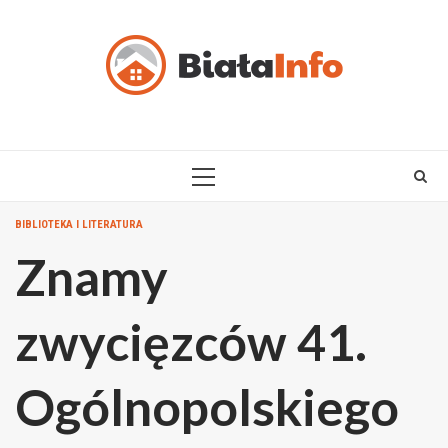
Skip
to
content
PRIMARY
MENU
BIBLIOTEKA I LITERATURA
Znamy
zwycięzców 41.
Ogólnopolskiego