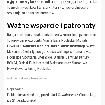
wyjątkowe wydarzenie kulturalne
przyciąga każdego roku
licznych miłośników literatury, którzy z niecierpliwością
oczekują na poznanie laureatów.
Ważne wsparcie i patronaty
Ranga konkursu została dodatkowo wzmocniona patronatem
honorowym prezydenta Miasta Biała Podlaska, Michała
Litwiniuka.
Konkurs wspiera także wiele instytucji
, w tym
Muzeum Józefa Ignacego Kraszewskiego w Romanowie,
Podlaskie Spotkania Literackie, Bialskie Centrum Kultury
BCK24, Bialski Klub Literacki Maksyma oraz Starostwo
Powiatowe w Białej Podlaskiej.
źródło: facebook.com/mbpbialapodlaska
Continue
Poprzedni:
Debiut literacki młodej poetki Julii Gawałkiewicz-Chomickiej
Reading
już 21 października!