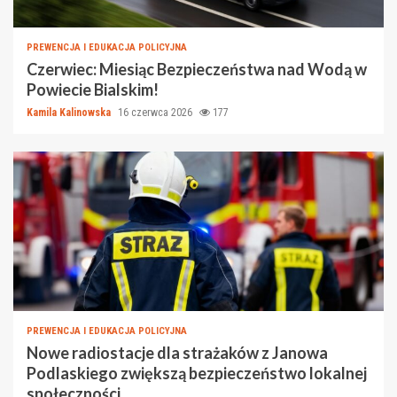
PREWENCJA I EDUKACJA POLICYJNA
Czerwiec: Miesiąc Bezpieczeństwa nad Wodą w
Powiecie Bialskim!
Kamila Kalinowska
16 czerwca 2026
177
PREWENCJA I EDUKACJA POLICYJNA
Nowe radiostacje dla strażaków z Janowa
Podlaskiego zwiększą bezpieczeństwo lokalnej
społeczności