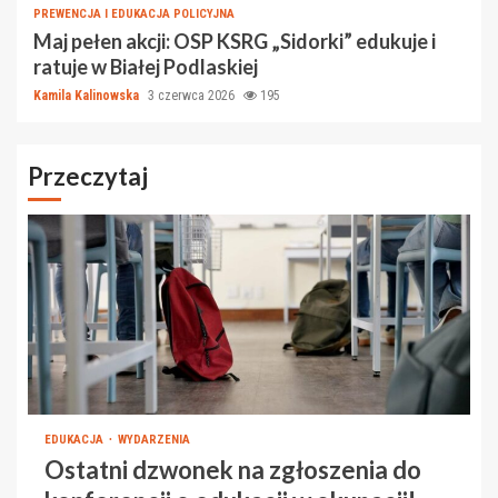
PREWENCJA I EDUKACJA POLICYJNA
Maj pełen akcji: OSP KSRG „Sidorki” edukuje i
ratuje w Białej Podlaskiej
Kamila Kalinowska
3 czerwca 2026
195
Przeczytaj
EDUKACJA
WYDARZENIA
Ostatni dzwonek na zgłoszenia do