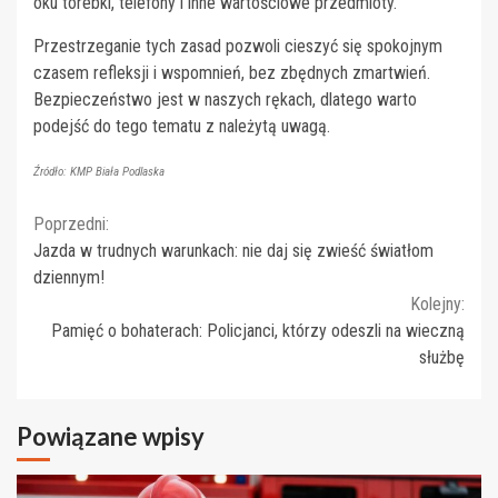
oku torebki, telefony i inne wartościowe przedmioty.
Przestrzeganie tych zasad pozwoli cieszyć się spokojnym
czasem refleksji i wspomnień, bez zbędnych zmartwień.
Bezpieczeństwo jest w naszych rękach, dlatego warto
podejść do tego tematu z należytą uwagą.
Źródło: KMP Biała Podlaska
Continue
Poprzedni:
Jazda w trudnych warunkach: nie daj się zwieść światłom
Reading
dziennym!
Kolejny:
Pamięć o bohaterach: Policjanci, którzy odeszli na wieczną
służbę
Powiązane wpisy