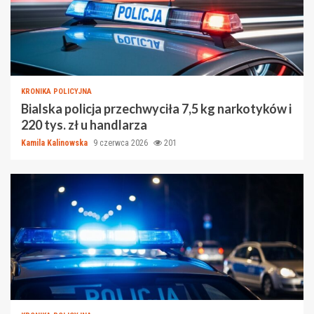
KRONIKA POLICYJNA
Bialska policja przechwyciła 7,5 kg narkotyków i
220 tys. zł u handlarza
Kamila Kalinowska
9 czerwca 2026
201