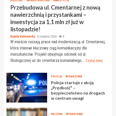
HOSPITAL
INFRASTRUKTURA
INWESTYCJE
Przebudowa ul. Cmentarnej z nową
nawierzchnią i przystankami –
inwestycja za 1,1 mln zł już w
listopadzie!
Kamila Kalinowska
9 sierpnia 2026
6
W mieście ruszają prace nad modernizacją ul. Cmentarnej,
która stanowi kluczowy ciąg komunikacyjny dla
mieszkańców. Projekt obejmuje odcinek od ul.
Ekologicznej aż do cmentarza komunalnego....
Czytaj dalej
POLICJA
WYDARZENIA
Policja startuje z akcją
„Prędkość” –
bezpieczeństwo na drogach
w centrum uwagi
KULTURA
WYDARZENIA