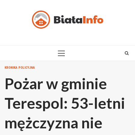
Skip
to
content
PRIMARY
MENU
KRONIKA POLICYJNA
Pożar w gminie
Terespol: 53-letni
mężczyzna nie