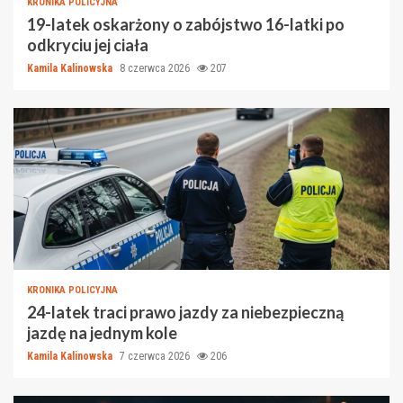
KRONIKA POLICYJNA
19-latek oskarżony o zabójstwo 16-latki po
odkryciu jej ciała
Kamila Kalinowska
8 czerwca 2026
207
KRONIKA POLICYJNA
24-latek traci prawo jazdy za niebezpieczną
jazdę na jednym kole
Kamila Kalinowska
7 czerwca 2026
206