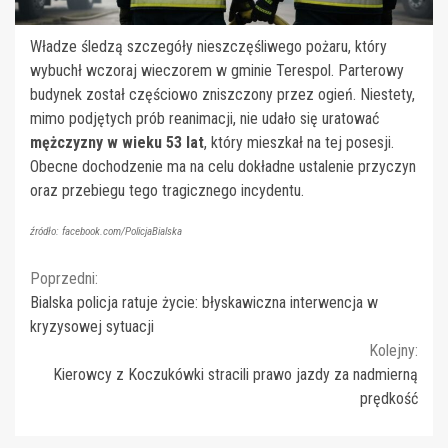
Władze śledzą szczegóły nieszczęśliwego pożaru, który
wybuchł wczoraj wieczorem w gminie Terespol. Parterowy
budynek został częściowo zniszczony przez ogień. Niestety,
mimo podjętych prób reanimacji, nie udało się uratować
mężczyzny w wieku 53 lat
, który mieszkał na tej posesji.
Obecne dochodzenie ma na celu dokładne ustalenie przyczyn
oraz przebiegu tego tragicznego incydentu.
źródło: facebook.com/PolicjaBialska
Continue
Poprzedni:
Bialska policja ratuje życie: błyskawiczna interwencja w
Reading
kryzysowej sytuacji
Kolejny:
Kierowcy z Koczukówki stracili prawo jazdy za nadmierną
prędkość