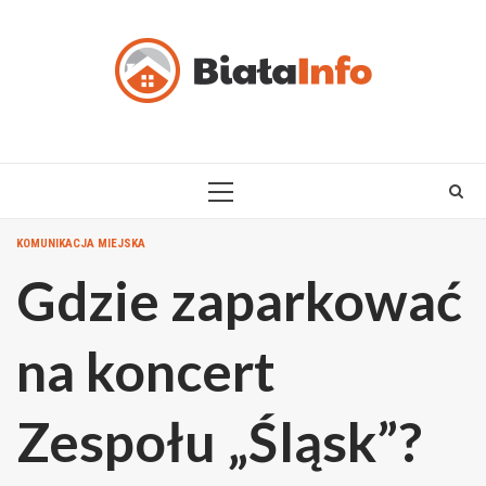
Skip
to
content
PRIMARY
MENU
KOMUNIKACJA MIEJSKA
Gdzie zaparkować
na koncert
Zespołu „Śląsk”?