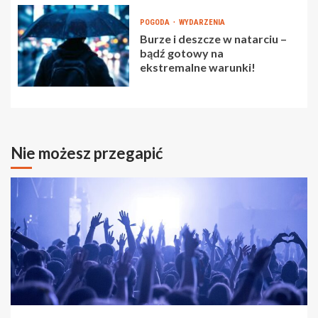
POGODA
WYDARZENIA
Burze i deszcze w natarciu –
bądź gotowy na
ekstremalne warunki!
Nie możesz przegapić