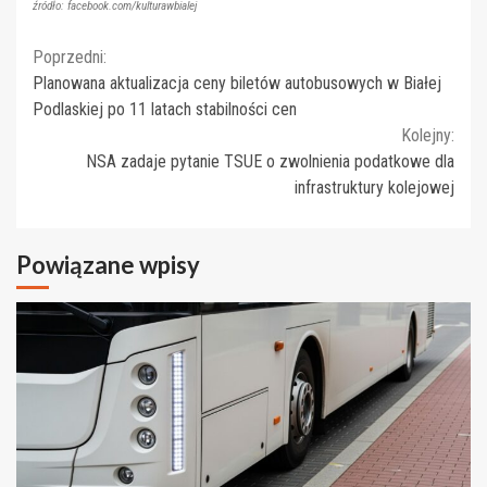
źródło: facebook.com/kulturawbialej
Continue
Poprzedni:
Planowana aktualizacja ceny biletów autobusowych w Białej
Reading
Podlaskiej po 11 latach stabilności cen
Kolejny:
NSA zadaje pytanie TSUE o zwolnienia podatkowe dla
infrastruktury kolejowej
Powiązane wpisy