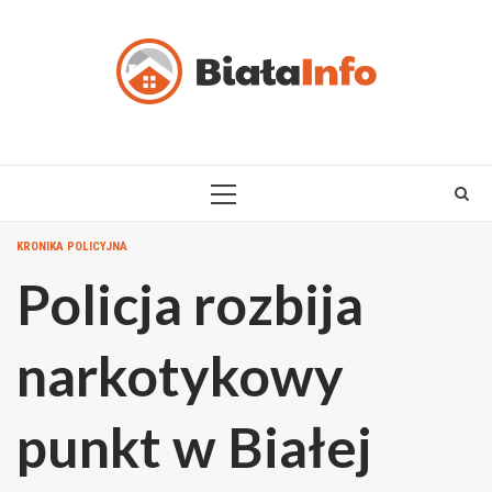
Skip
to
content
PRIMARY
MENU
KRONIKA POLICYJNA
Policja rozbija
narkotykowy
punkt w Białej