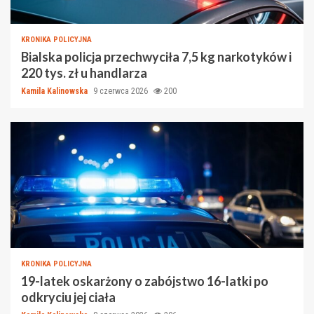
KRONIKA POLICYJNA
Bialska policja przechwyciła 7,5 kg narkotyków i
220 tys. zł u handlarza
Kamila Kalinowska
9 czerwca 2026
200
KRONIKA POLICYJNA
19-latek oskarżony o zabójstwo 16-latki po
odkryciu jej ciała