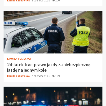
Kamila Kalinowska
8 czerwca 2026
206
KRONIKA POLICYJNA
24-latek traci prawo jazdy za niebezpieczną
jazdę na jednym kole
Kamila Kalinowska
7 czerwca 2026
199