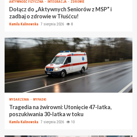
AKTYWNOŚĆ FIZYCZNA
INTEGRACJA
ZDROWIE
Dołącz do „Aktywnych Seniorów z MSP” i
zadbaj o zdrowie w Tłuśćcu!
Kamila Kalinowska
7 sierpnia 2026
8
WYDARZENIA
WYPADKI
Tragedia na żwirowni: Utonięcie 47-latka,
poszukiwania 30-latka w toku
Kamila Kalinowska
7 sierpnia 2026
10