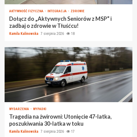
AKTYWNOŚĆ FIZYCZNA
INTEGRACJA
ZDROWIE
Dołącz do „Aktywnych Seniorów z MSP” i
zadbaj o zdrowie w Tłuśćcu!
Kamila Kalinowska
7 sierpnia 2026
18
WYDARZENIA
WYPADKI
Tragedia na żwirowni: Utonięcie 47-latka,
poszukiwania 30-latka w toku
Kamila Kalinowska
7 sierpnia 2026
17