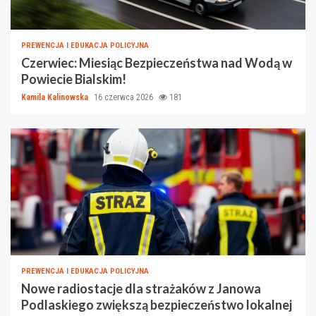
PREWENCJA I EDUKACJA POLICYJNA
Czerwiec: Miesiąc Bezpieczeństwa nad Wodą w
Powiecie Bialskim!
Kamila Kalinowska
16 czerwca 2026
181
PREWENCJA I EDUKACJA POLICYJNA
Nowe radiostacje dla strażaków z Janowa
Podlaskiego zwiększą bezpieczeństwo lokalnej