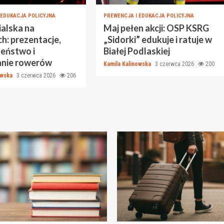
 EDUKACJA POLICYJNA
PREWENCJA I EDUKACJA POLICYJNA
ialska na
Maj pełen akcji: OSP KSRG
h: prezentacje,
„Sidorki” edukuje i ratuje w
zeństwo i
Białej Podlaskiej
nie rowerów
Kamila Kalinowska
3 czerwca 2026
200
owska
3 czerwca 2026
206