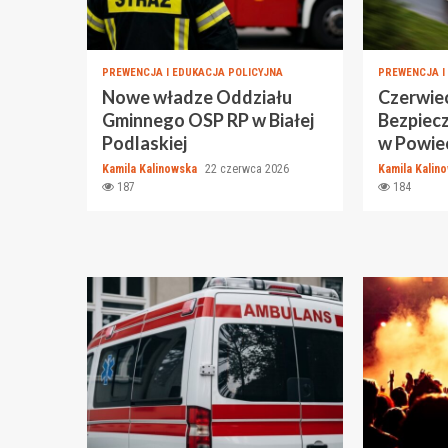
PREWENCJA I EDUKACJA POLICYJNA
PREWENCJA I
Nowe władze Oddziału
Czerwiec
Gminnego OSP RP w Białej
Bezpiec
Podlaskiej
w Powiec
Kamila Kalinowska
22 czerwca 2026
Kamila Kalin
187
184