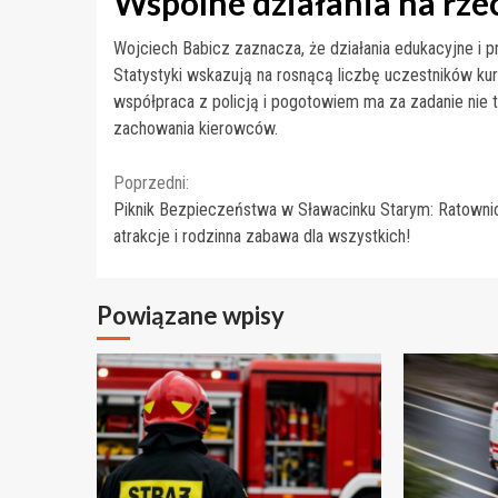
Wspólne działania na rze
Wojciech Babicz zaznacza, że działania edukacyjne i 
Statystyki wskazują na rosnącą liczbę uczestników ku
współpraca z policją i pogotowiem ma za zadanie nie 
zachowania kierowców.
Continue
Poprzedni:
Piknik Bezpieczeństwa w Sławacinku Starym: Ratowni
Reading
atrakcje i rodzinna zabawa dla wszystkich!
Powiązane wpisy