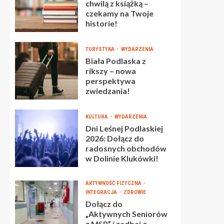
chwilą z książką –
czekamy na Twoje
historie!
TURYSTYKA
WYDARZENIA
Biała Podlaska z
rikszy – nowa
perspektywa
zwiedzania!
KULTURA
WYDARZENIA
Dni Leśnej Podlaskiej
2026: Dołącz do
radosnych obchodów
w Dolinie Klukówki!
AKTYWNOŚĆ FIZYCZNA
INTEGRACJA
ZDROWIE
Dołącz do
„Aktywnych Seniorów
z MSP” i zadbaj o