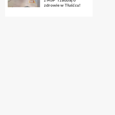
zdrowie w Tłuśćcu!