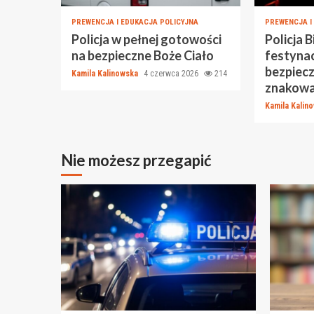
PREWENCJA I EDUKACJA POLICYJNA
PREWENCJA I
Policja w pełnej gotowości
Policja B
na bezpieczne Boże Ciało
festynac
bezpiec
Kamila Kalinowska
4 czerwca 2026
214
znakowa
Kamila Kalin
Nie możesz przegapić