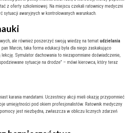
tać z oferty szkoleniowej. Na miejscu czekali ratownicy medyczni
ć sytuacji awaryjnych w kontrolowanych warunkach.
nauki
nsowych, ale również poszerzyć swoją wiedzę na temat
udzielania
 pan Marcin, taka forma edukacji była dla niego zaskakująco
 lekcję. Symulator dachowania to niezapomniane doświadczenie,
espodziewane sytuacje na drodze” – mówi kierowca, który teraz
amiast karania mandatami. Uczestnicy akcji mieli okazję przypomnieć
oje umiejętności pod okiem profesjonalistów. Ratownik medyczny
 pomocy jest niezbędna, zwłaszcza w obliczu licznych zdarzeń