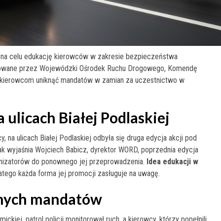
ca na celu edukację kierowców w zakresie bezpieczeństwa
izowane przez Wojewódzki Ośrodek Ruchu Drogowego, Komendę
o kierowcom uniknąć mandatów w zamian za uczestnictwo w
ulicach Białej Podlaskiej
na ulicach Białej Podlaskiej odbyła się druga edycja akcji pod
 Jak wyjaśnia Wojciech Babicz, dyrektor WORD, poprzednia edycja
ganizatorów do ponownego jej przeprowadzenia.
Idea edukacji w
atego każda forma jej promocji zasługuje na uwagę.
jnych mandatów
mickiej, patrol policji monitorował ruch, a kierowcy, którzy popełnili