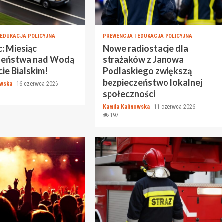
 EDUKACJA POLICYJNA
PREWENCJA I EDUKACJA POLICYJNA
: Miesiąc
Nowe radiostacje dla
zeństwa nad Wodą
strażaków z Janowa
ie Bialskim!
Podlaskiego zwiększą
bezpieczeństwo lokalnej
owska
16 czerwca 2026
społeczności
Kamila Kalinowska
11 czerwca 2026
197