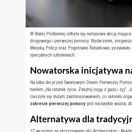
W Białej Podlaskiej odbyła się nietypowa akcja mają
drogowego i pierwszej pomocy. Wydarzenie, zorgan
Miejską Policji oraz Pogotowie Ratunkowe, pozwalał
specjalnych szkoleniach.
Nowatorska inicjatywa na 
Na kilka dni przed Światowym Dniem Pierwszej Pomocy, 
hasłem „Na ratunek życiu. Zdejmij nogę z gazu i żyj”.
cieszyła się dużym zainteresowaniem, co skłoniło or
zakresie pierwszej pomocy
jest niezwykle ważna, dl
Alternatywa dla tradycy
12 września, na skrzyżowaniu ulic Artyleryjskiej i Akade