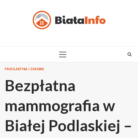
Skip
to
content
PRIMARY
MENU
PROFILAKTYKA I ZDROWIE
Bezpłatna
mammografia w
Białej Podlaskiej –