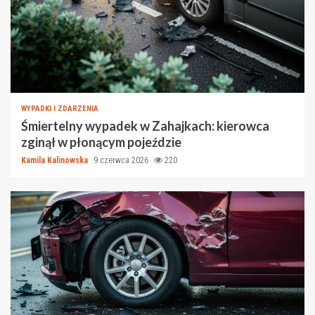
WYPADKI I ZDARZENIA
Śmiertelny wypadek w Zahajkach: kierowca
zginął w płonącym pojeździe
Kamila Kalinowska
9 czerwca 2026
220