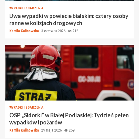
WYPADKI I ZDARZENIA
Dwa wypadki w powiecie bialskim: cztery osoby
ranne w kolizjach drogowych
Kamila Kalinowska
3 czerwca 2026
212
WYPADKI I ZDARZENIA
OSP „Sidorki” w Białej Podlaskiej: Tydzień pełen
wypadków i pożarów
Kamila Kalinowska
29 maja 2026
269